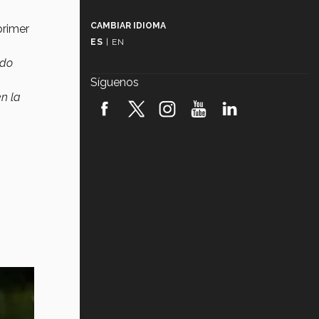
Más que un festival cultural: así es
la magia de VIBRART 2026 (video)
CAMBIAR IDIOMA
primer
ES
|
EN
Javier Guzmán: investigación con
impacto social (video)
ndo
Síguenos
¡México, en el top del mundial de
n la
robótica FIRST 2026! (video)
Vida Tec: Pasión, disciplina y
básquetbol, con Gael Adame
(video)
¿Cómo es el Modelo Educativo
Tec? (video)
Vida Tec: Feminismo e Inteligencia
Artificial, Paola Ricaurte (video)