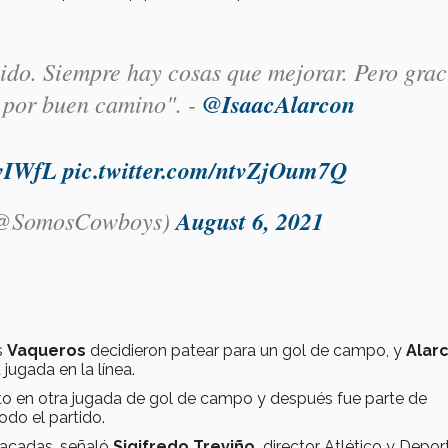
ido. Siempre hay cosas que mejorar. Pero grac
 por buen camino". -
@IsaacAlarcon
3wIWfL
pic.twitter.com/ntvZjOum7Q
(@SomosCowboys)
August 6, 2021
s
Vaqueros
decidieron patear para un gol de campo, y
Alar
jugada en la línea.
rto en otra jugada de gol de campo y después fue parte de
odo el partido.
tacadas, señaló
Sigifredo Treviño,
director Atlético y Depor