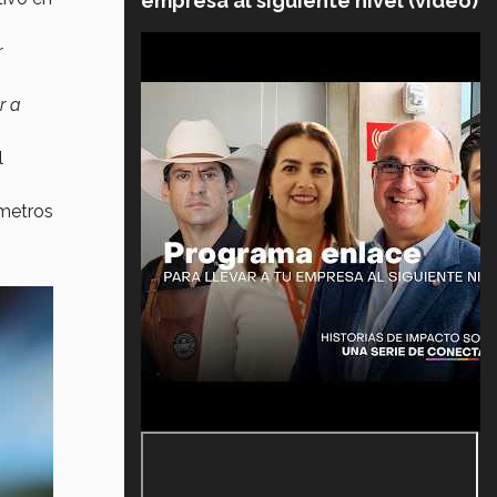
empresa al siguiente nivel (video)
r
r a
l
 metros