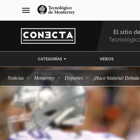
Pasar
navegación
menu
al
principal
contenido
principal
El sitio d
Tecnológic
Menu
CATEGORÍAS
VIDEOS
Comunidad
Noticias
Monterrey
deportes
¡Hace historia! Debu