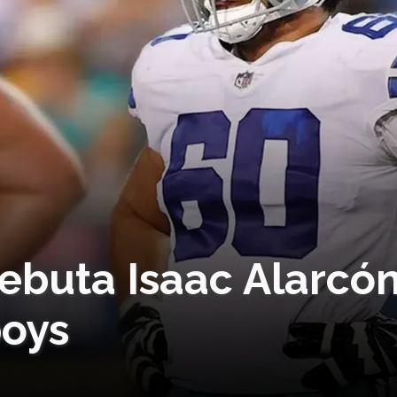
Debuta Isaac Alarcó
boys