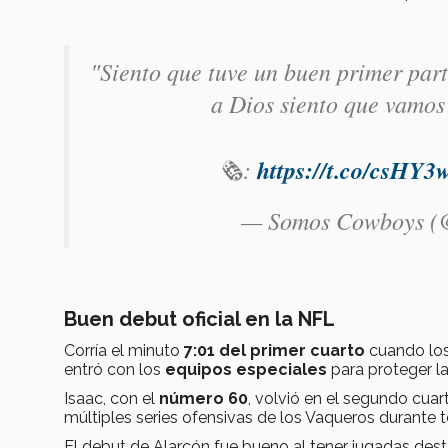
"Siento que tuve un buen primer part
a Dios siento que vamos
🗞️:
https://t.co/csHY
— Somos Cowboys 
Buen debut oficial en la NFL
Corría el minuto
7:01 del primer cuarto
cuando lo
entró con los
equipos especiales
para proteger la 
Isaac, con el
número 60
, volvió en el segundo cua
múltiples series ofensivas de los Vaqueros durante t
El debut de Alarcón fue bueno al tener jugadas des