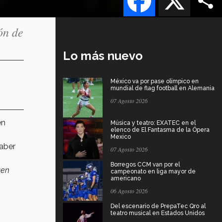
ón de
Lo más nuevo
México va por pase olímpico en
mundial de flag football en Alemania
07 Agosto 2026
en
Música y teatro: EXATEC en el
elenco de El Fantasma de la Ópera
Mexico
haber
07 Agosto 2026
Borregos CCM van por el
uen
campeonato en liga mayor de
americano
06 Agosto 2026
Del escenario de PrepaTec Qro al
teatro musical en Estados Unidos