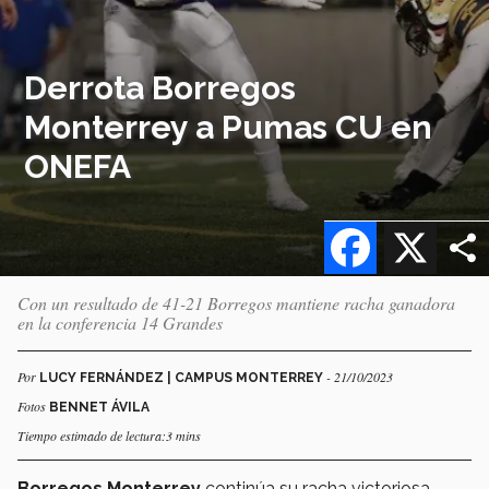
Derrota Borregos
Monterrey a Pumas CU en
ONEFA
Facebook
X
Con un resultado de 41-21 Borregos mantiene racha ganadora
en la conferencia 14 Grandes
Por
- 21/10/2023
LUCY FERNÁNDEZ | CAMPUS MONTERREY
Fotos
BENNET ÁVILA
Tiempo estimado de lectura:3 mins
Borregos Monterrey
continúa su racha victoriosa,