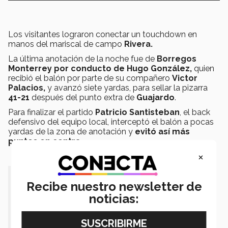
Los visitantes lograron conectar un touchdown en
manos del mariscal de campo
Rivera.
La última anotación de la noche fue de
Borregos
Monterrey por conducto de Hugo González,
quien
recibió el balón por parte de su compañero
Victor
Palacios,
y
avanzó siete yardas, para sellar la pizarra
41-21
después del punto extra de
Guajardo
.
Para finalizar el partido
Patricio Santisteban
,
el back
defensivo del equipo local, interceptó el balón a pocas
yardas de la zona de anotación y
evitó así más
puntos en contra.
×
"
Con un resultado de 41-21 Borregos
Recibe nuestro newsletter de
gana y mantiene racha ganadora en
noticias:
la conferencia 14 Grandes".-