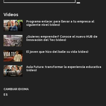
Videos
Programa enlace: para llevar a tu empresa al
siguiente nivel (video)
¿Quieres emprender? Conoce el nuevo HUB de
Innovación del Tec (video)
El joven que hizo del baile su vida (video)
Aula Futura: transformar la experiencia educativa
(video)
Más que un festival cultural: así es la magia de
VIBRART 2026 (video)
CAMBIAR IDIOMA
ES
Javier Guzmán: investigación con impacto social
(video)