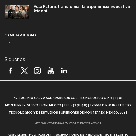
Aula Futura: transformar la experiencia educativa
(video)
Más que un festival cultural: así es la magia de
VIBRART 2026 (video)
CAMBIAR IDIOMA
ES
Javier Guzmán: investigación con impacto social
(video)
Síguenos
¡México, en el top del mundial de robótica FIRST
2026! (video)
Vida Tec: Pasión, disciplina y básquetbol, con Gael
Adame (video)
A
AV. EUGENIO GARZA SADA 2501 SUR COL. TECNOLÓGICO C.P. 64849 |
L
¿Cómo es el Modelo Educativo Tec? (video)
MONTERREY, NUEVO LEÓN, MÉXICO | TEL. +52 (81) 8358-2000 D.R.© INSTITUTO
TECNOLÓGICO Y DE ESTUDIOS SUPERIORES DE MONTERREY, MÉXICO. 2018
Vida Tec: Feminismo e Inteligencia Artificial, Paola
*DEC-520912 PROGRAMAS EN MODALIDAD ESCOLARIZADA.
Ricaurte (video)
AVISO LEGAL
POLÍTICAS DE PRIVACIDAD
AVISO DE PRIVACIDAD
SOBRE EL SITIO