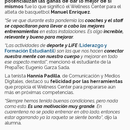
potencializan las ganas de dar lo mejor de sí
mismos
fue lo que significó el Wellness Center para el
atleta de basquetbol
Manuel Enríquez
.
“Se ve que durante esta pandemia los
coaches y el staff
se capacitaron para llevar a cabo los mejores
entrenamientos
en estas instalaciones. Es algo
increíble,
relevante y bueno para mejorar
.
“Las actividades de
deporte y LiFE
(
Liderazgo y
Formación Estudiantil
)
son las que nos hacen
conectar
nuestra mente con nuestro cuerpo
y mejorar en todo
ese aspecto mental”
, mencionó el estudiante de la
PrepaTec Eugenio Garza Sada.
La tenista
Hannia Padilla
, de Comunicación y Medios
Digitales, destacó su
felicidad por las herramientas
que propicia el Wellness Center para prepararse aún
más en próximas competencias.
“Siempre hemos tenido buenas condiciones, pero nada
como esto.
Es una motivación muy grande
. En
cuarentena no se podía entrenar en otro lado, entonces
estar agarrando ya la raqueta se siente bonito”
, dijo la
alumna.