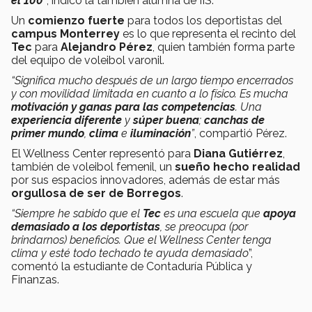
el 100
”
, indicó la también alumna de IIS.
Un
comienzo fuerte
para todos los deportistas del
campus Monterrey
es lo que representa el recinto del
Tec
para
Alejandro Pérez
, quien también forma parte
del equipo de voleibol varonil.
“Significa mucho después de un largo tiempo encerrados
y con movilidad limitada en cuanto a lo físico. Es mucha
motivación y ganas para las competencias
. Una
experiencia diferente
y
súper buena
;
canchas de
primer mundo
,
clima
e
iluminación
”
, compartió Pérez.
El Wellness Center representó para
Diana Gutiérrez
,
también de voleibol femenil, un
sueño hecho realidad
por sus espacios innovadores, además de estar más
orgullosa de ser de Borregos
.
“Siempre he sabido que el
Tec
es una escuela que
apoya
demasiado a los deportistas
, se preocupa (por
brindarnos) beneficios. Que el Wellness Center tenga
clima y esté todo techado te ayuda demasiado
”,
comentó la estudiante de Contaduría Pública y
Finanzas.