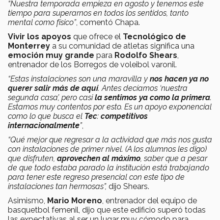
“Nuestra temporada empieza en agosto y tenemos este
tiempo para superarnos en todos los sentidos, tanto
mental como físico”
, comentó Chapa.
Vivir los apoyos
que ofrece el
Tecnológico de
Monterrey
a su comunidad de atletas significa una
emoción muy grande
para
Rodolfo Shears
,
entrenador de los Borregos de voleibol varonil.
“Estas instalaciones son una maravilla y
nos hacen ya no
querer salir más de aquí
. Antes decíamos ‘nuestra
segunda casa’, pero casi
la sentimos ya como la primera
.
Estamos muy contentos por esto. Es un apoyo exponencial
como lo que busca el
Tec
:
competitivos
internacionalmente
”
,
“Qué mejor que regresar a la actividad que más nos gusta
con instalaciones de primer nivel. (A los alumnos les digo)
que disfruten,
aprovechen al máximo
, saber que a pesar
de que todo estaba parado la institución está trabajando
para tener este regreso presencial con este tipo de
instalaciones tan hermosas”,
dijo Shears.
Asimismo,
Mario Moreno
, entrenador del equipo de
basquetbol femenil, dijo que este edificio superó todas
las expectativas al ser un lugar muy cómodo para