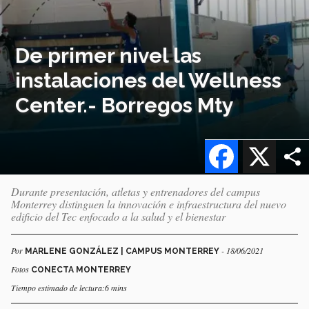
De primer nivel las
instalaciones del Wellness
Center.- Borregos Mty
Facebook
X
Durante presentación, atletas y entrenadores del campus
Monterrey distinguen la innovación e infraestructura del nuevo
edificio del Tec enfocado a la salud y el bienestar
Por
- 18/06/2021
MARLENE GONZÁLEZ | CAMPUS MONTERREY
Fotos
CONECTA MONTERREY
Tiempo estimado de lectura:6 mins