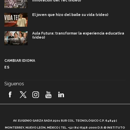
Innovación del Tec (video)
El joven que hizo del baile su vida (video)
Aula Futura: transformar la experiencia educativa
(video)
Más que un festival cultural: así es la magia de
VIBRART 2026 (video)
CAMBIAR IDIOMA
ES
Javier Guzmán: investigación con impacto social
(video)
Síguenos
¡México, en el top del mundial de robótica FIRST
2026! (video)
Vida Tec: Pasión, disciplina y básquetbol, con Gael
Adame (video)
A
AV. EUGENIO GARZA SADA 2501 SUR COL. TECNOLÓGICO C.P. 64849 |
L
¿Cómo es el Modelo Educativo Tec? (video)
MONTERREY, NUEVO LEÓN, MÉXICO | TEL. +52 (81) 8358-2000 D.R.© INSTITUTO