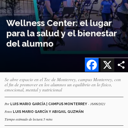
Wellness Center: el lugar
para la salud y el bienestar
del alumno
Facebook
X
Se abre espacio en el Tec de Monterrey, campus Monterrey, con
el fin de promover en los alumnos un equilibrio en lo físico,
emocional, mental y nutricional
Por
- 16/06/2021
LUIS MARIO GARCÍA | CAMPUS MONTERREY
Fotos
LUIS MARIO GARCÍA Y ABIGAIL GUZMÁN
Tiempo estimado de lectura:5 mins