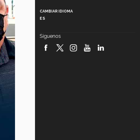
Más que un festival cultural: así es
la magia de VIBRART 2026 (video)
CAMBIAR IDIOMA
ES
Javier Guzmán: investigación con
impacto social (video)
Síguenos
¡México, en el top del mundial de
robótica FIRST 2026! (video)
Vida Tec: Pasión, disciplina y
básquetbol, con Gael Adame
(video)
¿Cómo es el Modelo Educativo
Tec? (video)
Vida Tec: Feminismo e Inteligencia
Artificial, Paola Ricaurte (video)