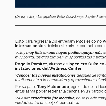
(De izq. a der.): Los jugadores Pablo César Arroyo, Rogelio Ramí
Listo para regresar a los entrenamientos es como
P
Internacionales
definió este primer contacto con e
“Estoy
muy feliz en que hayan podido apoyar más e
muy bonita, los aros también, muy bonitas las instalac
Rogelio Ramírez
, alumno de
Ingeniero Químico
instalaciones del Wellness Center
.
“
Conocer las nuevas instalaciones
después de tanto
relativamente a la normalidad y aprovecharlas al m
Por su parte
Tony Maldonado
, egresado de la Lic
entusiasma poder estrenar la cancha en un partido of
“Nuestra
experiencia fue increíble
, no se puede comp
verdad contra un equipo”
, puntualizó.