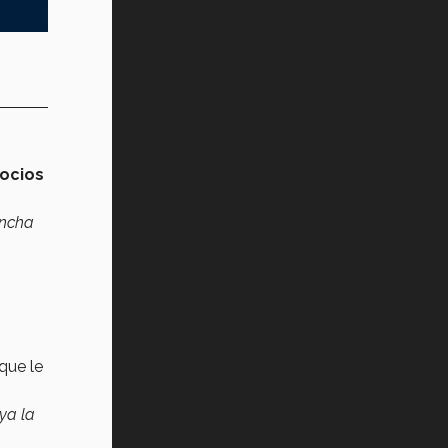
ocios
ancha
que le
ya la