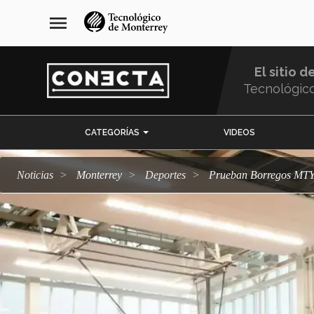
Pasar
navegación
menu
al
principal
contenido
principal
El sitio d
Tecnológic
Menu
CATEGORÍAS
VIDEOS
Comunidad
Noticias
Monterrey
deportes
Prueban Borregos MTY