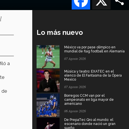
l
Lo más nuevo
México va por pase olímpico en
mundial de flag football en Alemania
07 Agosto 2026
filó a
Música y teatro: EXATEC en el
elenco de El Fantasma de la Ópera
ste
Mexico
07 Agosto 2026
e
de
Borregos CCM van por el
campeonato en liga mayor de
americano
06 Agosto 2026
De PrepaTec Qro al mundo: el
escenario donde nació un gran
sueño