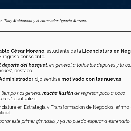
rez, Tony Maldonado y el entrenador Ignacio Moreno.
ablo César Moreno
, estudiante de la
Licenciatura en Neg
l regreso consciente.
l deporte del basquet
, en general a todos los deportes y la c
iones”
, destacó.
 Administrador
dijo sentirse
motivado con las nuevas
 tiempo nos genera,
mucha ilusión
de regresar poco a poco
áximo”
, puntualizó.
enciatura en Estrategia y Transformación de Negocios, afirmó 
icial.
arar este primer gimnasio, y ya no puedo esperar a estrenarlo 