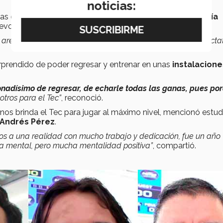
noticias:
das de juego es como
Iván Venegas
, alumno de
Ingeniería
uevo espacio.
a arena muy padre, muy nueva, lo cual nos da muchas expecta
sorprendido de poder regresar y entrenar en unas
instalacione
nadísimo de regresar, de echarle todas las ganas, pues por
otros para el Tec”
, reconoció.
nos brinda el Tec para jugar al máximo nivel, mencionó estud
 Andrés Pérez
.
rnos a una realidad con mucho trabajo y dedicación, fue un año
za mental, pero mucha mentalidad positiva”
, compartió.