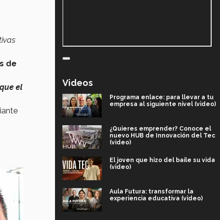
tivas
s de
Videos
que el
Programa enlace: para llevar a tu
empresa al siguiente nivel (video)
iante
¿Quieres emprender? Conoce el
nuevo HUB de Innovación del Tec
(video)
El joven que hizo del baile su vida
(video)
Aula Futura: transformar la
experiencia educativa (video)