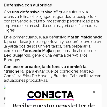
Defensiva con autoridad
Con
una defensiva “salvaje”
que neutralizó la
ofensiva felina e hizo jugadas grandes, el equipo fue
construyendo el triunfo, mostrando personalidad para
imponerse en un estadio con mayoría de aficionados
Tigres.
En el primer cuarto, el ala defensivo
Martín Maldonado
tapó un despeje de Jorge Reyna y recobró el ovoide en
la yarda dos de los universitarios, para preparar la
carrera de
Fernando Mejía
que, sumado al extra de
Leo Guajardo
, generó una ventaja de 7-0 a los
Borregos.
Con ese marcador, la defensiva dominó la
“trinchera”
para evitar que los corredores Marcelo
González, Erick De Hoyos y Brandon Calzoncit tuvieran
actuaciones productivas.
×
Fernando Mejía (número 28) destacó con sus acarreos de balón y
ganancia de yardas durante el partido.
Recibe nuestro newsletter de