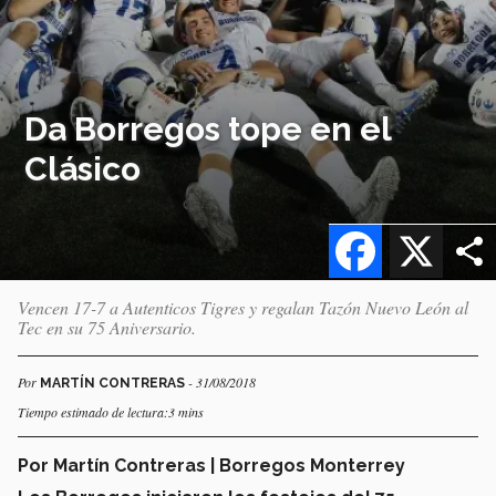
Da Borregos tope en el
Clásico
Facebook
X
Vencen 17-7 a Autenticos Tigres y regalan Tazón Nuevo León al
Tec en su 75 Aniversario.
Por
- 31/08/2018
MARTÍN CONTRERAS
Tiempo estimado de lectura:3 mins
Por Martín Contreras | Borregos Monterrey