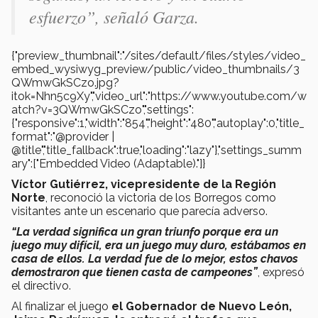
esfuerzo”, señaló Garza.
{"preview_thumbnail":"/sites/default/files/styles/video_
embed_wysiwyg_preview/public/video_thumbnails/3
QWmwGkSCzo.jpg?
itok=Nhn5c9Xy","video_url":"https://www.youtube.com/w
atch?v=3QWmwGkSCzo","settings":
{"responsive":1,"width":"854","height":"480","autoplay":0,"title_
format":"@provider |
@title","title_fallback":true,"loading":"lazy"},"settings_summ
ary":["Embedded Video (Adaptable)."]}
Víctor Gutiérrez, vicepresidente de la Región
Norte
, reconoció la victoria de los Borregos como
visitantes ante un escenario que parecía adverso.
“La verdad significa un gran triunfo porque era un
juego muy difícil, era un juego muy duro, estábamos en
casa de ellos. La verdad fue de lo mejor, estos chavos
demostraron que tienen casta de campeones”
, expresó
el directivo.
Al finalizar el juego
el Gobernador de Nuevo León,