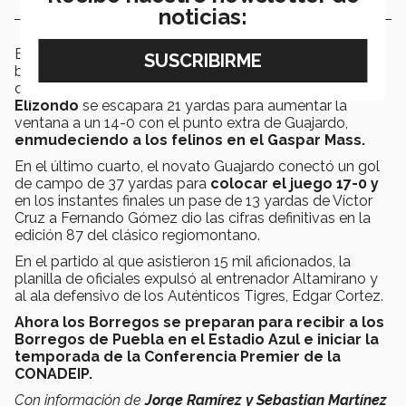
noticias:
En el tercer cuarto el ala defensivo
Máximo González
bloqueó una patada de despeje de Jorge Reyna, para
que en la siguiente jugada el mariscal de campo
Emilio
Elizondo
se escapara 21 yardas para aumentar la
ventana a un 14-0 con el punto extra de Guajardo,
enmudeciendo a los felinos en el Gaspar Mass.
En el último cuarto, el novato Guajardo conectó un gol
de campo de 37 yardas para
colocar el juego 17-0 y
en los instantes finales un pase de 13 yardas de Víctor
Cruz a Fernando Gómez dio las cifras definitivas en la
edición 87 del clásico regiomontano.
En el partido al que asistieron 15 mil aficionados, la
planilla de oficiales expulsó al entrenador Altamirano y
al ala defensivo de los Auténticos Tigres, Edgar Cortez.
Ahora los Borregos se preparan para recibir a los
Borregos de Puebla en el Estadio Azul e iniciar la
temporada de la Conferencia Premier de la
CONADEIP.
Con información de
Jorge
Ramírez y Sebastian Martínez