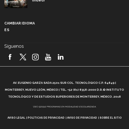
(video)
Más que un festival cultural: así es la magia de
VIBRART 2026 (video)
CAMBIAR IDIOMA
ES
Javier Guzmán: investigación con impacto social
(video)
Síguenos
¡México, en el top del mundial de robótica FIRST
2026! (video)
Vida Tec: Pasión, disciplina y básquetbol, con Gael
Adame (video)
A
AV. EUGENIO GARZA SADA 2501 SUR COL. TECNOLÓGICO C.P. 64849 |
L
¿Cómo es el Modelo Educativo Tec? (video)
MONTERREY, NUEVO LEÓN, MÉXICO | TEL. +52 (81) 8358-2000 D.R.© INSTITUTO
TECNOLÓGICO Y DE ESTUDIOS SUPERIORES DE MONTERREY, MÉXICO. 2018
Vida Tec: Feminismo e Inteligencia Artificial, Paola
*DEC-520912 PROGRAMAS EN MODALIDAD ESCOLARIZADA.
Ricaurte (video)
AVISO LEGAL
POLÍTICAS DE PRIVACIDAD
AVISO DE PRIVACIDAD
SOBRE EL SITIO