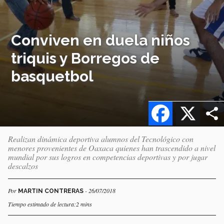
Conviven en duela niños
triquis y Borregos de
basquetbol
Facebook
X
Realizan dinámica deportiva alumnos del Tecnológico con
menores provenientes de Oaxaca quienes han trascendido a nivel
mundial por sus logros en competencias deportivas y por jugar
descalzos
Por
- 26/07/2018
MARTIN CONTRERAS
Tiempo estimado de lectura:2 mins