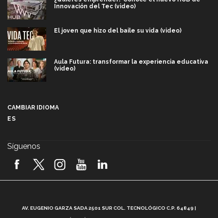
Innovación del Tec (video)
El joven que hizo del baile su vida (video)
Aula Futura: transformar la experiencia educativa
(video)
Más que un festival cultural: así es la magia de
VIBRART 2026 (video)
CAMBIAR IDIOMA
ES
Javier Guzmán: investigación con impacto social
(video)
Síguenos
¡México, en el top del mundial de robótica FIRST
2026! (video)
Vida Tec: Pasión, disciplina y básquetbol, con Gael
Adame (video)
A
AV. EUGENIO GARZA SADA 2501 SUR COL. TECNOLÓGICO C.P. 64849 |
L
¿Cómo es el Modelo Educativo Tec? (video)