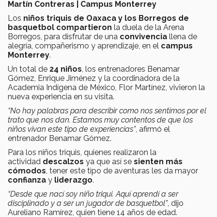
Martín Contreras | Campus Monterrey
Los
niños triquis de Oaxaca y los Borregos de
basquetbol compartieron
la duela de la Arena
Borregos, para disfrutar de una
convivencia
llena de
alegría, compañerismo y aprendizaje, en el
campus
Monterrey
.
Un total de
24 niños
, los entrenadores Benamar
Gómez, Enrique Jiménez y la coordinadora de la
Academia Indígena de México, Flor Martínez, vivieron la
nueva experiencia en su visita.
“No hay palabras para describir como nos sentimos por el
trato que nos dan. Estamos muy contentos de que los
niños vivan este tipo de experiencias”
, afirmó el
entrenador Benamar Gómez.
Para los niños triquis, quienes realizaron la
actividad
descalzos
ya que así se
sienten más
cómodos
, tener este tipo de aventuras les da mayor
confianza
y
liderazgo
.
“Desde que nací soy niño triqui. Aquí aprendí a ser
disciplinado y a ser un jugador de basquetbol”
, dijo
Aureliano Ramírez, quien tiene 14 años de edad.