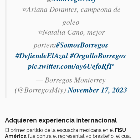
⭐️Ariana Dorantes, campeona de
goleo
⭐️Natalia Cano, mejor
portera
#SomosBorregos
#DefiendeElAzul
#OrgulloBorregos
pic.twitter.com/ay6UefoRfP
— Borregos Monterrey
(@BorregosMty)
November 17, 2023
Adquieren experiencia internacional
El primer partido de la escuadra mexicana en el
FISU
América
fue contra el representativo brasileño, el cual