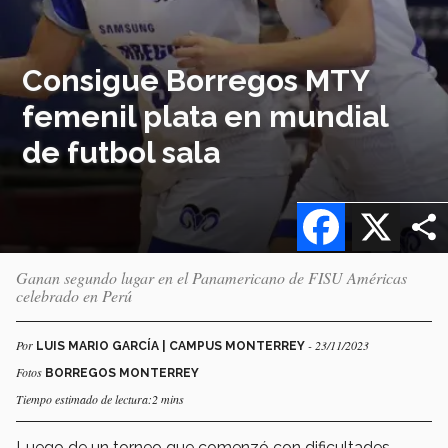
Consigue Borregos MTY
femenil plata en mundial
de futbol sala
Facebook
X
Ganan segundo lugar en el Panamericano de FISU Américas
celebrado en Perú
Por
- 23/11/2023
LUIS MARIO GARCÍA | CAMPUS MONTERREY
Fotos
BORREGOS MONTERREY
Tiempo estimado de lectura:2 mins
Luego de un torneo que comenzó con dificultades,