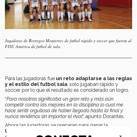
Jugadoras de Borregos Monterrey de futbol rápido y soccer que fueron al
FISU América de futbol de sala.
Para las jugadoras fue
un reto adaptarse a las reglas
y el estilo del futbol sala
, solo jugaban rápido y
soccer, por lo que el resultado es considerado un logro.
“
Para nosotras significaba un gran reto y más aún
competir contra las mejores en la disciplina lo cual me
hace sentir orgullosa de haber llegado hasta la final y
nunca rendirnos sin importar el rival
”, apuntó Dorantes.
Ahora las jugadoras se preparan para ganar la
Universiada Nacional
y así calificar al
FISU Américas
×
que será el próximo año en Colombia, y después al