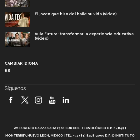
El joven que hizo del baile su vida (video)
Aula Futura: transformar la experiencia educativa
(video)
Más que un festival cultural: así es la magia de
VIBRART 2026 (video)
CAMBIAR IDIOMA
ES
Javier Guzmán: investigación con impacto social
(video)
Síguenos
¡México, en el top del mundial de robótica FIRST
2026! (video)
Vida Tec: Pasión, disciplina y básquetbol, con Gael
Adame (video)
A
AV. EUGENIO GARZA SADA 2501 SUR COL. TECNOLÓGICO C.P. 64849 |
L
¿Cómo es el Modelo Educativo Tec? (video)
MONTERREY, NUEVO LEÓN, MÉXICO | TEL. +52 (81) 8358-2000 D.R.© INSTITUTO