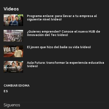
Videos
Programa enlace: para llevar a tu empresa al
siguiente nivel (video)
¿Quieres emprender? Conoce el nuevo HUB de
Innovación del Tec (video)
El joven que hizo del baile su vida (video)
Aula Futura: transformar la experiencia educativa
(video)
Más que un festival cultural: así es la magia de
VIBRART 2026 (video)
CAMBIAR IDIOMA
ES
Javier Guzmán: investigación con impacto social
(video)
Síguenos