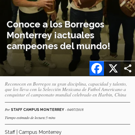
Conoce a los Borregos
Monterrey ¡actuales
campeones del mundo!
Facebook
X
Reconocen en Borregos su gran disciplina, capacidad y talento,
que los lleva con la Selección Mexicana de Futbol Americano a
conquistar el campeonato mundial celebrado en Harbin, China
Por
- 04/07/2018
STAFF CAMPUS MONTERREY
Tiempo estimado de lectura:5 mins
Staff | Campus Monterrey