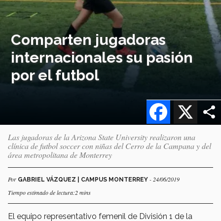
Comparten jugadoras
internacionales su pasión
por el futbol
Facebook
X
Las jugadoras de la Arizona State University realizaron una
clínica de futbol soccer con niñas del Cerro de la Campana y del
área metropolitana de Monterrey
Por
- 24/06/2019
GABRIEL VÁZQUEZ | CAMPUS MONTERREY
Tiempo estimado de lectura:2 mins
El equipo representativo femenil de División 1 de la