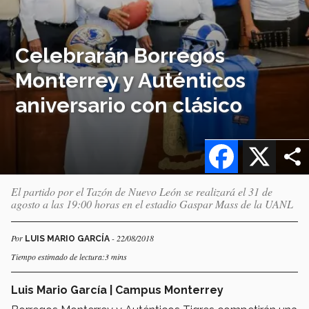
Celebrarán Borregos
Monterrey y Auténticos
aniversario con clásico
Facebook
X
El partido por el Tazón de Nuevo León se realizará el 31 de
agosto a las 19:00 horas en el estadio Gaspar Mass de la UANL
Por
- 22/08/2018
LUIS MARIO GARCÍA
Tiempo estimado de lectura:3 mins
Luis Mario García | Campus Monterrey