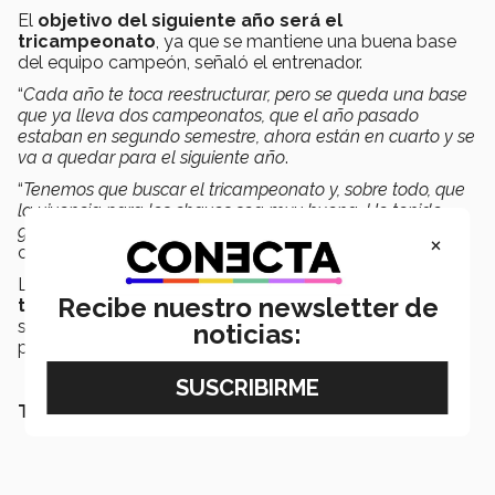
El
objetivo del siguiente año será el
tricampeonato
, ya que se mantiene una buena base
del equipo campeón, señaló el entrenador.
“
Cada año te toca reestructurar, pero se queda una base
que ya lleva dos campeonatos, que el año pasado
estaban en segundo semestre, ahora están en cuarto y se
va a quedar para el siguiente año
.
“
Tenemos que buscar el tricampeonato y, sobre todo, que
la vivencia para los chavos sea muy buena. He tenido
grupos muy sanos, eso es muy importante en los equipos
”,
×
comentó.
Los
Borregos de PrepaTec
habían
conseguido el
Recibe nuestro newsletter de
título en el 2017
, para luego obtener dos
subcampeonatos en 2018 y 2019; después de la
noticias:
pandemia volvieron al triunfo.
TAMBIÉN TE PUEDE INTERESAR LEER: