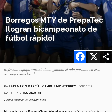
Borregos MTY de PrepaTec
¡logran bicampeonato de
fútbol rápido!
Facebook
X
Refrenda equipo varonil título ganado el año pasado, en esta
ocasión como local
Por
- 08/05/2023
LUIS MARIO GARCÍA | CAMPUS MONTERREY
Fotos
CHRISTIAN ARAUJO
Tiempo estimado de lectura:3 mins
El equipo de
PrepaTec Monterrey
de fútbol rápido se