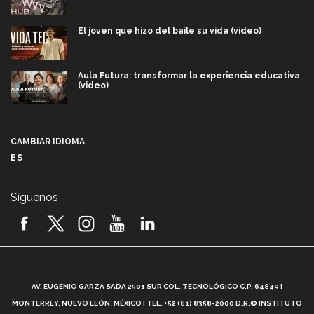
El joven que hizo del baile su vida (video)
Aula Futura: transformar la experiencia educativa
(video)
Más que un festival cultural: así es la magia de
VIBRART 2026 (video)
CAMBIAR IDIOMA
ES
Javier Guzmán: investigación con impacto social
(video)
Síguenos
¡México, en el top del mundial de robótica FIRST
2026! (video)
Vida Tec: Pasión, disciplina y básquetbol, con Gael
Adame (video)
A
AV. EUGENIO GARZA SADA 2501 SUR COL. TECNOLÓGICO C.P. 64849 |
L
¿Cómo es el Modelo Educativo Tec? (video)
MONTERREY, NUEVO LEÓN, MÉXICO | TEL. +52 (81) 8358-2000 D.R.© INSTITUTO