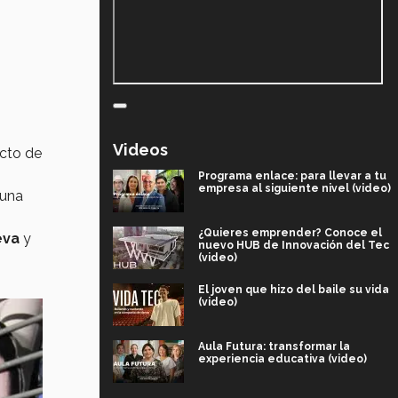
Videos
ucto de
Programa enlace: para llevar a tu
empresa al siguiente nivel (video)
 una
¿Quieres emprender? Conoce el
eva
y
nuevo HUB de Innovación del Tec
(video)
El joven que hizo del baile su vida
(video)
Aula Futura: transformar la
experiencia educativa (video)