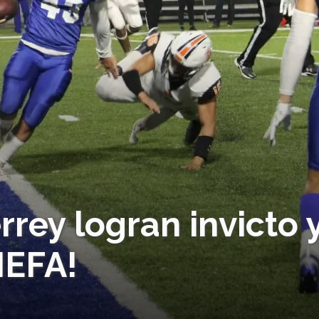
rey logran invicto 
NEFA!