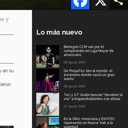
s y
Lo más nuevo
Borregos CCM van por el
campeonato en Liga Mayor de
americano
06 Agosto 2026
y en su
De PrepaTec Qro al mundo: el
escenario donde nació un gran
sueño
tieron
06 Agosto 2026
Tec y UT Austin buscan "devolver la
voz" a hispanohablantes con afasia
05 Agosto 2026
En la ONU: mexicana y EXATEC
representó en Nueva York a la
juventud