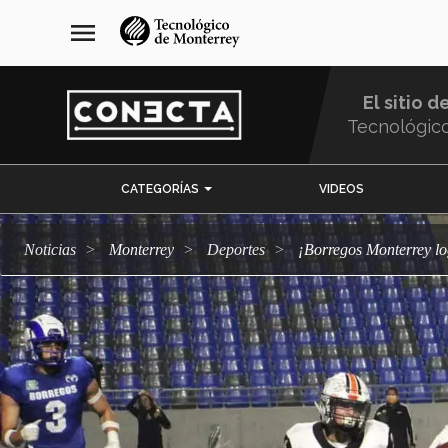
Pasar
navegación
menu
al
principal
contenido
principal
El sitio d
Tecnológic
Menu
CATEGORÍAS
VIDEOS
Comunidad
Noticias
Monterrey
deportes
¡Borregos Monterrey l