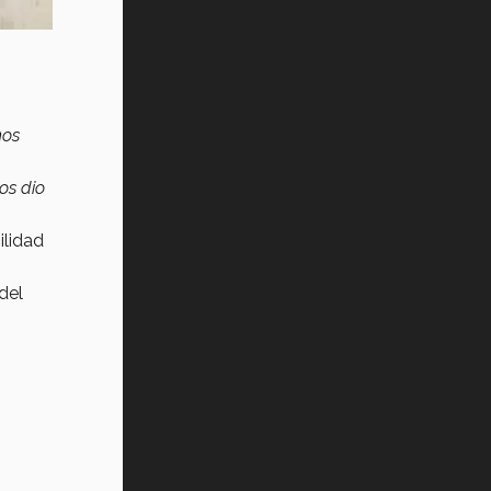
mos
os dio
ilidad
del