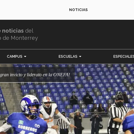
NOTICIAS
e noticias
del
o de Monterrey
CAMPUS
ESCUELAS
ESPECIALE
ogran invicto y liderato en la ONEFA!