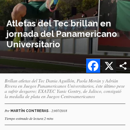
Atletas del Tec brillan en
jornada del Panamericano
Universitario
Facebook
X
Brillan atletas del Tec Dania Aguillón, Paola Morán y Adrián
Rivera en Juegos Panamericanos Universitarios, éste último pese
a sufrir desgarro; EXATEC Yanic Gentry, de Jalisco, consiguió
la medalla de plata en Juegos Centroamericanos
Por
- 23/07/2018
MARTÍN CONTRERAS
Tiempo estimado de lectura:2 mins