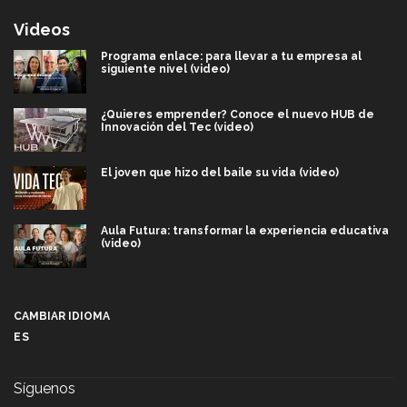
Videos
Programa enlace: para llevar a tu empresa al
siguiente nivel (video)
¿Quieres emprender? Conoce el nuevo HUB de
Innovación del Tec (video)
El joven que hizo del baile su vida (video)
Aula Futura: transformar la experiencia educativa
(video)
Más que un festival cultural: así es la magia de
VIBRART 2026 (video)
CAMBIAR IDIOMA
ES
Javier Guzmán: investigación con impacto social
(video)
Síguenos
¡México, en el top del mundial de robótica FIRST