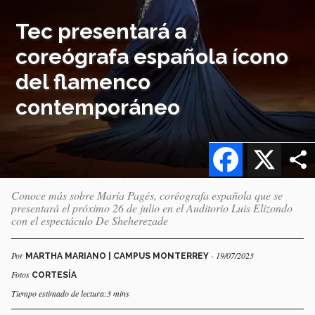
Tec presentará a
coreógrafa española ícono
del flamenco
contemporáneo
Facebook
X
Conoce más sobre María Pagés, coréografa española que se
presentará el próximo 26 de julio en el Auditorio Luis Elizondo
con el espectáculo De Sheherezade
Por
- 19/07/2023
MARTHA MARIANO | CAMPUS MONTERREY
Fotos
CORTESÍA
Tiempo estimado de lectura:3 mins