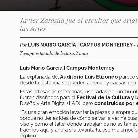
Javier Zarazúa fue el escultor que erigi
las Artes
Por
- 
LUIS MARIO GARCÍA | CAMPUS MONTERREY
Tiempo estimado de lectura:2 mins
Luis Mario García | Campus Monterrey
La explanada del
Auditorio Luis Elizondo
parece s
desde la distancia se pueden apreciar y causan una 
Estas artesanías mexicanas, inspiradas por un
teco
fueron diseñadas para el
Festival de la Cultura y 
Diseño y Arte Digital (LAD), pero
construidas por e
“Es una gran emoción levantar la piezas, siempre qu
porque no tienes idea de cómo se van a ver. Ya cuan
piso y como el taller donde trabajamos no es tan es
traemos aquí y ahora sí a levantarla, eso me emoci
explicó.