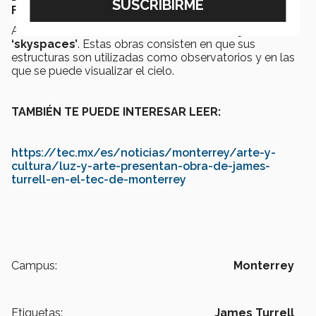
Florecimiento Humano
del Tec de Monterrey.
Alrededor del mundo, Turrell tiene
más de 90
‘skyspaces’
. Estas obras consisten en que sus
estructuras son utilizadas como observatorios y en las
que se puede visualizar el cielo.
TAMBIÉN TE PUEDE INTERESAR LEER:
https://tec.mx/es/noticias/monterrey/arte-y-
cultura/luz-y-arte-presentan-obra-de-james-
turrell-en-el-tec-de-monterrey
Campus:
Monterrey
Etiquetas:
James Turrell