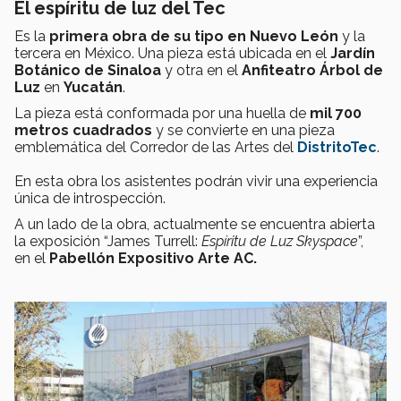
El espíritu de luz del Tec
Es la
primera obra de su tipo en Nuevo León
y la
tercera en México. Una pieza está ubicada en el
Jardín
Botánico de Sinaloa
y otra en el
Anfiteatro Árbol de
Luz
en
Yucatán
.
La
pieza
está conformada por una huella de
mil 700
metros cuadrados
y se convierte en una pieza
emblemática del Corredor de las Artes del
DistritoTec
.
En esta obra los asistentes podrán vivir una experiencia
única de introspección.
A un lado de la obra,
actualmente se encuentra abierta
la exposición “
James Turrell:
Espíritu de Luz Skyspace
”
,
en
el
Pabellón Expositivo Arte AC.