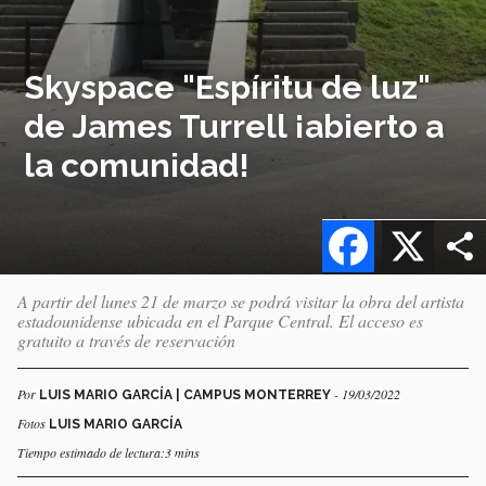
Skyspace "Espíritu de luz"
de James Turrell ¡abierto a
la comunidad!
Facebook
X
A partir del lunes 21 de marzo se podrá visitar la obra del artista
estadounidense ubicada en el Parque Central. El acceso es
gratuito a través de reservación
Por
- 19/03/2022
LUIS MARIO GARCÍA | CAMPUS MONTERREY
Fotos
LUIS MARIO GARCÍA
Tiempo estimado de lectura:3 mins