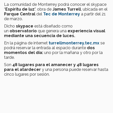
La comunidad de Monterrey podrá conocer el skypace
“
Espíritu de luz
”, obra de
James Turrell
, ubicada en el
Parque Central
del
Tec de Monterrey
a partir del 21
de marzo.
Dicho
skypace
está d
iseñado como
un
observatorio
que genera una
experiencia visual
mediante una secuencia de luces.
En la página de inte
rnet
t
urrellmonterrey.tec.mx
se
podrá reservar la entrada al espacio d
urante
dos
momentos del día:
uno por la mañana y otro por la
tarde.
Son
48 lugares para el amanecer y 48 lugares
para el atardecer
y una persona puede reservar hasta
cinco lugares por sesión.