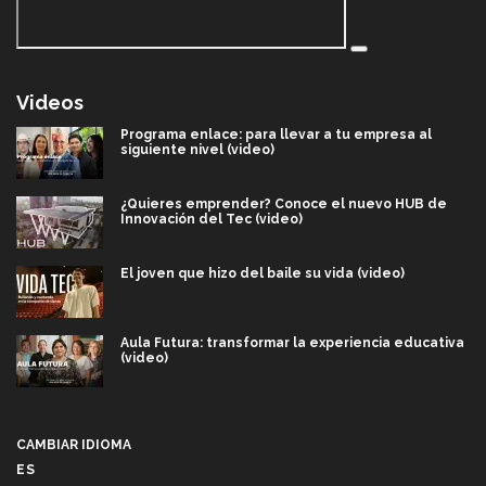
Videos
Programa enlace: para llevar a tu empresa al
siguiente nivel (video)
¿Quieres emprender? Conoce el nuevo HUB de
Innovación del Tec (video)
El joven que hizo del baile su vida (video)
Aula Futura: transformar la experiencia educativa
(video)
Más que un festival cultural: así es la magia de
VIBRART 2026 (video)
CAMBIAR IDIOMA
ES
Javier Guzmán: investigación con impacto social