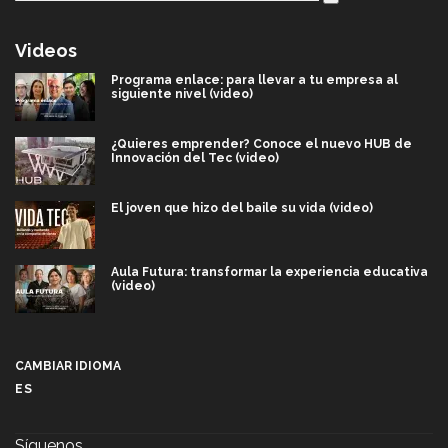
Videos
Programa enlace: para llevar a tu empresa al
siguiente nivel (video)
¿Quieres emprender? Conoce el nuevo HUB de
Innovación del Tec (video)
El joven que hizo del baile su vida (video)
Aula Futura: transformar la experiencia educativa
(video)
Más que un festival cultural: así es la magia de
VIBRART 2026 (video)
CAMBIAR IDIOMA
ES
Javier Guzmán: investigación con impacto social
(video)
Síguenos