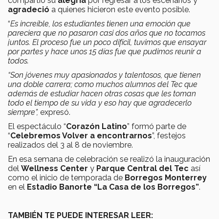
compartió su
alegría
por regresar a los escenarios y
agradeció
a quienes hicieron este evento posible.
“
Es increíble, los estudiantes tienen una emoción que
pareciera que no pasaron casi dos años que no tocamos
juntos. El proceso fue un poco difícil, tuvimos que ensayar
por partes y hace unos 15 días fue que pudimos reunir a
todos.
“Son jóvenes muy apasionados y talentosos, que tienen
una doble carrera; como muchos alumnos del Tec que
además de estudiar hacen otras cosas que les toman
todo el tiempo de su vida y eso hay que agradecerlo
siempre”,
expresó.
El espectáculo “
Corazón Latino
” formó parte de
“
Celebremos Volver a encontrarnos
”, festejos
realizados del 3 al 8 de noviembre.
En esa semana de celebración se realizó la inauguración
del
Wellness Center
y
Parque Central del Tec
así
como el inicio de temporada de
Borregos Monterrey
en el
Estadio Banorte “La Casa de los Borregos”
.
TAMBIÉN TE PUEDE INTERESAR LEER: