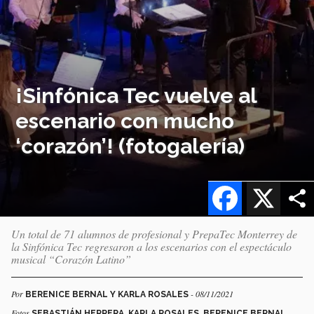
¡Sinfónica Tec vuelve al
escenario con mucho
‘corazón’! (fotogalería)
Facebook
X
Un total de 71 alumnos de profesional y PrepaTec Monterrey de
la Sinfónica Tec regresaron a los escenarios con el espectáculo
musical “Corazón Latino”
Por
- 08/11/2021
BERENICE BERNAL Y KARLA ROSALES
Fotos
SEBASTIÁN HERRERA, KARLA ROSALES, BERENICE BERNAL