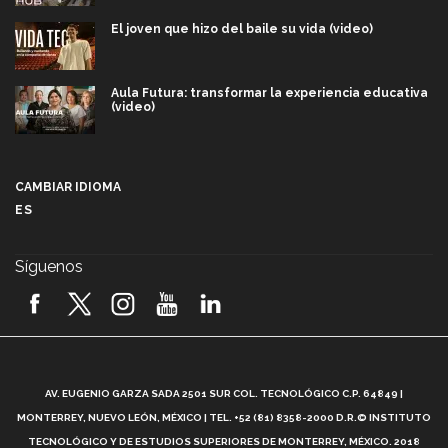
El joven que hizo del baile su vida (video)
Aula Futura: transformar la experiencia educativa
(video)
Más que un festival cultural: así es la magia de
VIBRART 2026 (video)
CAMBIAR IDIOMA
ES
Javier Guzmán: investigación con impacto social
(video)
Síguenos
¡México, en el top del mundial de robótica FIRST
2026! (video)
Vida Tec: Pasión, disciplina y básquetbol, con Gael
Adame (video)
A
AV. EUGENIO GARZA SADA 2501 SUR COL. TECNOLÓGICO C.P. 64849 |
L
¿Cómo es el Modelo Educativo Tec? (video)
MONTERREY, NUEVO LEÓN, MÉXICO | TEL. +52 (81) 8358-2000 D.R.© INSTITUTO
TECNOLÓGICO Y DE ESTUDIOS SUPERIORES DE MONTERREY, MÉXICO. 2018