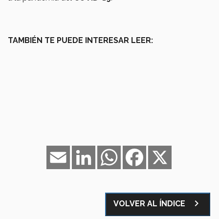
TAMBIÉN TE PUEDE INTERESAR LEER:
Email
LinkedIn
WhatsApp
Facebook
X
navigate_next
VOLVER AL ÍNDICE