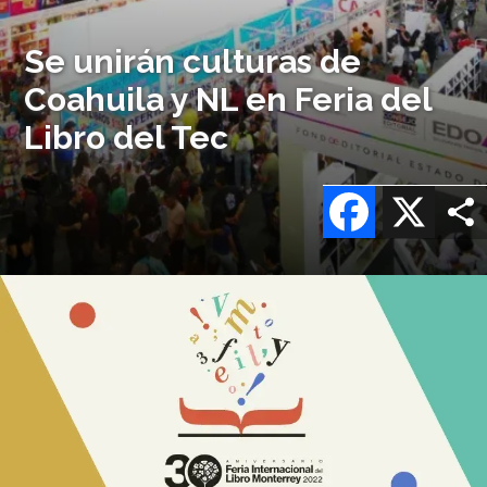
Se unirán culturas de
Coahuila y NL en Feria del
Libro del Tec
Facebook
X
Imagen
o
logo