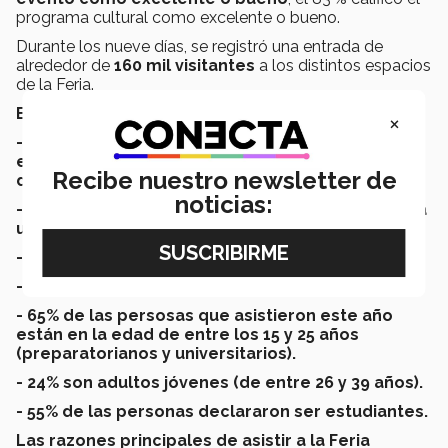
programa cultural como excelente o bueno.
Durante los nueve días, se registró una entrada de
alrededor de
160 mil visitantes
a los distintos espacios
de la Feria.
Estadísticas de la FIL:
×
- 51% de las personas que asistieron compraron
entre 1 a 3 libros, 14% de 4 a 6 libros y el 5% más
Recibe nuestro newsletter de
de 7 libros.
noticias:
- 69% de las personas han asistido por lo menos a
un de las últimas 5 ediciones de la Feria.
- 89% a al menos una de las últimas 10 ediciones.
- 96% a al menos una de las últimas 15 ediciones.
- 65% de las persosas que asistieron este año
están en la edad de entre los 15 y 25 años
(preparatorianos y universitarios).
- 24% son adultos jóvenes (de entre 26 y 39 años).
- 55% de las personas declararon ser estudiantes.
Las razones principales de asistir a la Feria