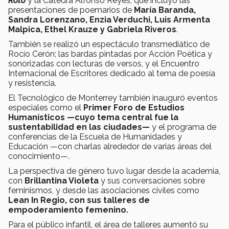
Roto
y la Cátedra Alfonso Reyes, que incluyó las
presentaciones de poemarios de
María Baranda,
Sandra Lorenzano, Enzia Verduchi, Luis Armenta
Malpica, Ethel Krauze y Gabriela Riveros
.
También se realizó un espectáculo transmediático de
Rocío Cerón; las bardas pintadas por Acción Poética y
sonorizadas con lecturas de versos, y el Encuentro
Internacional de Escritores dedicado al tema de poesía
y resistencia.
El Tecnológico de Monterrey también inauguró eventos
especiales como el
Primer Foro de Estudios
Humanísticos —cuyo tema central fue la
sustentabilidad en las ciudades—
y el programa de
conferencias de la Escuela de Humanidades y
Educación —con charlas alrededor de varias áreas del
conocimiento—.
La perspectiva de género tuvo lugar desde la academia,
con
Brillantina Violeta
y sus conversaciones sobre
feminismos, y desde las asociaciones civiles como
Lean In Regio, con sus talleres de
empoderamiento femenino.
Para el público infantil, el área de talleres aumentó su