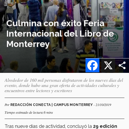
Culmina con éxito Feria
Internacional del Libro de
Monterrey
Facebook
X
Alrededor de 160 mil personas disfrutaron de los nueves días del
evento, donde hubo una gran oferta de actividades culturales y
encuentros entre lectores y escritores
Por
- 21/10/2019
REDACCIÓN CONECTA | CAMPUS MONTERREY
Tiempo estimado de lectura:6 mins
Tras nueve días de actividad, concluyó la
29 edición