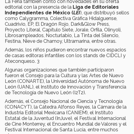
La Feria también contó con novedades en su oferta
editorial con la presencia de la
Liga de Editoriales
Independientes de México (
LEI
), que distribuyó sellos
como Calygramma, Colectiva Gráfica Hidalguense,
Cuadrivio, EP, El Dragón Rojo, Dark&Glow Press,
Proyecto Literal, Capítulo Siete, Jorale, Orfila, Olinyoli,
Librosampleados, Nocturlabio, La Tinta del Silencio,
Festina, Nieve de Chamoy, Ultramarina, entre otras.
Además, los niños pudieron encontrar nuevos espacios
de casas editoras infantiles con los stands de CIDCLI y
Ateconqueso. 3
Algunas organizaciones que también participaron
fueron el Consejo para la Cultura y las Artes de Nuevo
León (CONARTE), la Universidad Autónoma de Nuevo
León (UANL), el Instituto de Innovación y Transferencia
de Tecnología de Nuevo León (I2T2).
Además, el Consejo Nacional de Ciencia y Tecnología
(CONACYT), la Cátedra Alfonso Reyes, la Cámara de la
Industria Editorial Mexicana (CANIEM), el Instituto
Estatal de la Juventud (InJuve), el Festival Internacional
de Cine Monterrey, el Encuentro Mundial de Valores y el
Festival Internacional de Santa Lucía, entre muchos