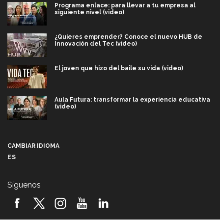
Programa enlace: para llevar a tu empresa al
siguiente nivel (video)
¿Quieres emprender? Conoce el nuevo HUB de
Innovación del Tec (video)
El joven que hizo del baile su vida (video)
Aula Futura: transformar la experiencia educativa
(video)
Más que un festival cultural: así es la magia de
VIBRART 2026 (video)
CAMBIAR IDIOMA
ES
Javier Guzmán: investigación con impacto social
(video)
Síguenos
¡México, en el top del mundial de robótica FIRST
2026! (video)