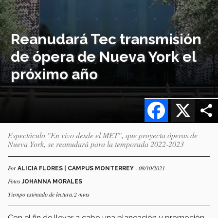
Reanudará Tec transmisión
de ópera de Nueva York el
próximo año
Facebook
X
Espectáculo "En vivo desde el MET", que proyecta óperas de
Nueva York, se reanudará para la temporada 2022-2023
Por
- 08/10/2021
ALICIA FLORES | CAMPUS MONTERREY
Fotos
JOHANNA MORALES
Tiempo estimado de lectura:2 mins
Con el fin de llevar a cabo una planeación y promoción