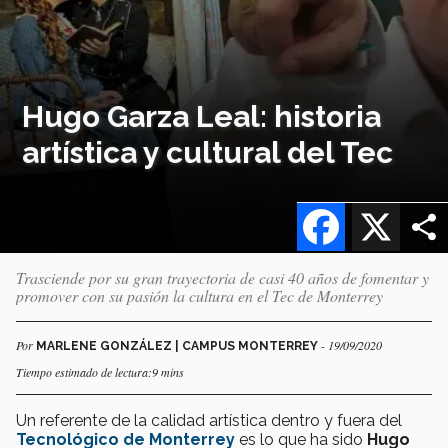
Hugo Garza Leal: historia
artística y cultural del Tec
Facebook
X
Trasciende por su gran trayectoria de casi 40 años de fomentar y
promover con su pasión la cultura en el Tec de Monterrey
Por
- 19/09/2020
MARLENE GONZÁLEZ | CAMPUS MONTERREY
Tiempo estimado de lectura:9 mins
Un referente de la calidad artística dentro y fuera del
Tecnológico de Monterrey
es lo que ha sido
Hugo