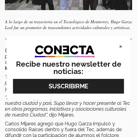
A lo largo de su trayectoria en el Tecnológico de Monterrey, Hugo Garza
Leal fue un promotor de trascendentes actividades culturales y artísticas.
×
El exdirectivo expresó que Hugo también se reconoció
por sus
dotes artísticos como cantante y actor
,
con los cuales le permitieron
ser ejemplo e
Recibe nuestro newsletter de
inspiración para sus alumnos
noticias:
“Deja un legado que perdurará mucho tiempo, en
particular destaco su innovación en múltiples actividades
y espectáculos culturales. Sabía innovar y arriesgarse.
“Su conexión y participación con el medio artístico en
nuestra ciudad y país. Supo llevar y hacer presente al Tec
en otros programas, iniciativas y asociaciones culturales
de nuestra Ciudad”,
dijo Mijares.
Carlos Mijares agregó que Hugo Garza impulsó y
consolidó Raíces dentro y fuera del Tec, además de
difundir con la participación de alumnos el folclore,