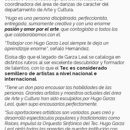
coordinadora del área de danzas de carácter del
departamento de Arte y Cultura.
“Hugo es una persona disciplinada, perfeccionista,
entregada, sumamente creativa y con una enorme
pasión y amor por el arte
, que contagiaba a todos los
que colaborábamos con él.
“Trabajar con Hugo Garza Leal siempre te deja un
aprendizaje enorme”
, señaló Hernández.
Eloísa dijo que el legado de Garza Leal se cataloga en
distintos rubros al ser excelente descubridor y formador
de talentos, con lo que el
Tec es considerado
semillero de artistas a nivel nacional e
internacional
.
“Tiene un don para encausar las habilidades de las
personas. Grandes artistas y maestros actuales del área
de Arte y Cultura han sido esculpidos por Hugo Garza
Leal, quien supo encausarlos perfectamente.
“Sus aportaciones artísticas son variadas, pues creó y
desarrolló espectáculos populares y tradicionales como
Raíces, impulsó la Orquesta Sinfónica del Tec. Hugo Garza
Leal pintó todas las paredes de nuestra institución con