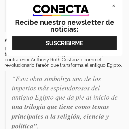
dueto de amor tan
×
impresionantemente hermoso”.
Recibe nuestro newsletter de
Eduardo Gavilán
noticias:
Akenatón de Philip Glass – 23 de noviembre 2019
Phelim McDermott, actor, director y productor británico
trae este montaje de Satyagraha estelarizada por el
contratenor Anthony Roth Costanzo como el
revolucionario faraón que transforma el antiguo Egipto.
“Esta obra simboliza uno de los
imperios más esplendorosos del
antiguo Egipto que da pie al inicio de
una trilogía que tiene como temas
principales a la religión, ciencia y
política”
.