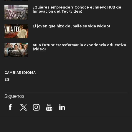
¿Quieres emprender? Conoce el nuevo HUB de
Innovación del Tec (video)
El joven que hizo del baile su vida (video)
Aula Futura: transformar la experiencia educativa
(video)
Más que un festival cultural: así es la magia de
VIBRART 2026 (video)
CAMBIAR IDIOMA
ES
Javier Guzmán: investigación con impacto social
(video)
Síguenos
¡México, en el top del mundial de robótica FIRST
2026! (video)
Vida Tec: Pasión, disciplina y básquetbol, con Gael
Adame (video)
A