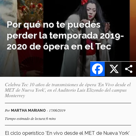
Por qué no te puedes
perder la temporada 2019-
2020 de ópera en el Tec
Facebook
X
Celebra Tec 10 años de transmisiones de ópera 'En Vivo desde el
MET de Nueva York', en el Auditorio Luis Elizondo del campus
Monterrey
Por
- 17/06/2019
MARTHA MARIANO
Tiempo estimado de lectura:6 mins
El ciclo operístico 'En vivo desde el MET de Nueva York'