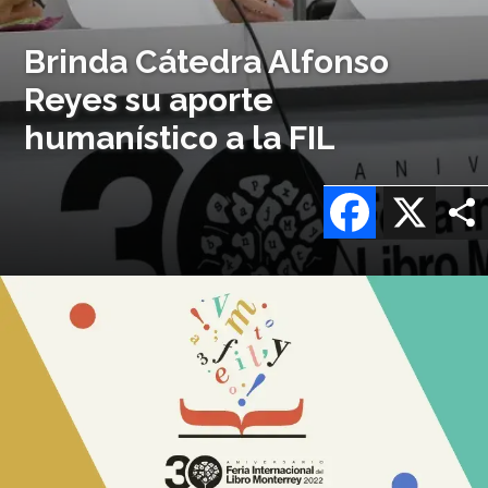
Brinda Cátedra Alfonso
Reyes su aporte
humanístico a la FIL
Facebook
X
Imagen
o
logo