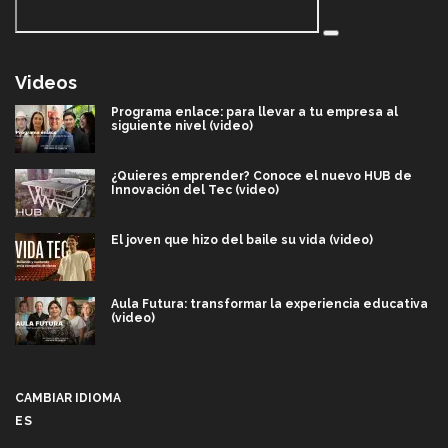
Videos
Programa enlace: para llevar a tu empresa al
siguiente nivel (video)
¿Quieres emprender? Conoce el nuevo HUB de
Innovación del Tec (video)
El joven que hizo del baile su vida (video)
Aula Futura: transformar la experiencia educativa
(video)
Más que un festival cultural: así es la magia de
VIBRART 2026 (video)
CAMBIAR IDIOMA
ES
Javier Guzmán: investigación con impacto social
(video)