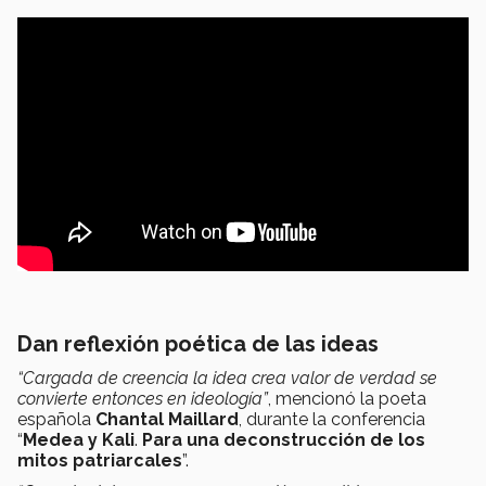
Dan reflexión poética de las ideas
“Cargada de creencia la idea crea valor de verdad se
convierte entonces en ideología”
, mencionó la poeta
española
Chantal Maillard
, durante la conferencia
“
Medea y Kali
.
Para una deconstrucción de los
mitos patriarcales
”.