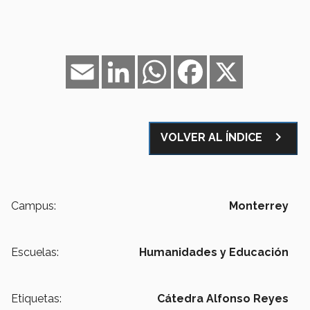
Email
LinkedIn
WhatsApp
Facebook
X
navigate_next
VOLVER AL ÍNDICE
Campus:
Monterrey
Escuelas:
Humanidades y Educación
Etiquetas:
Cátedra Alfonso Reyes