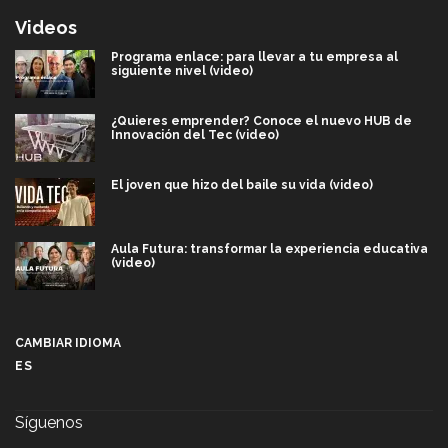
Videos
Programa enlace: para llevar a tu empresa al
siguiente nivel (video)
¿Quieres emprender? Conoce el nuevo HUB de
Innovación del Tec (video)
El joven que hizo del baile su vida (video)
Aula Futura: transformar la experiencia educativa
(video)
Más que un festival cultural: así es la magia de
VIBRART 2026 (video)
CAMBIAR IDIOMA
ES
Javier Guzmán: investigación con impacto social
(video)
Síguenos
¡México, en el top del mundial de robótica FIRST