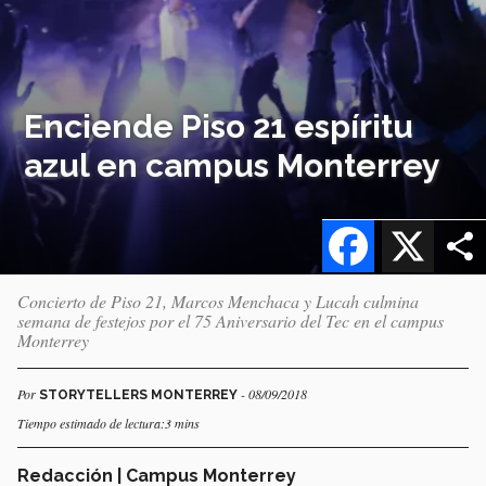
Enciende Piso 21 espíritu
azul en campus Monterrey
Facebook
X
Concierto de Piso 21, Marcos Menchaca y Lucah culmina
semana de festejos por el 75 Aniversario del Tec en el campus
Monterrey
Por
- 08/09/2018
STORYTELLERS MONTERREY
Tiempo estimado de lectura:3 mins
Redacción | Campus Monterrey