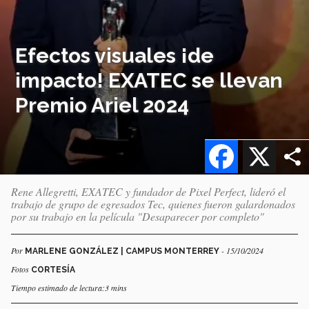
Efectos visuales ¡de
impacto! EXATEC se llevan
Premio Ariel 2024
Facebook
X
Rene Allegretti, EXATEC y fundador de Pixel Perfect, lideró el
trabajo de grupo de egresados Tec, quienes fueron galardonados
por su trabajo en la película "Desaparecer por completo"
Por
- 15/10/2024
MARLENE GONZÁLEZ | CAMPUS MONTERREY
Fotos
CORTESÍA
Tiempo estimado de lectura:3 mins