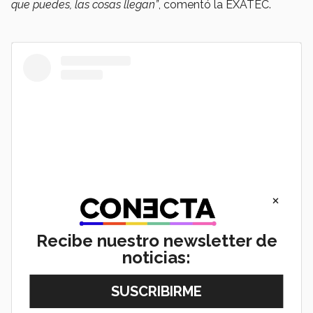
que puedes, las cosas llegan”
, comentó la EXATEC.
×
Recibe nuestro newsletter de
View this post on Instagram
noticias: