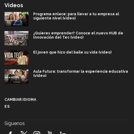
Videos
Programa enlace: para llevar a tu empresa al
siguiente nivel (video)
¿Quieres emprender? Conoce el nuevo HUB de
Innovación del Tec (video)
El joven que hizo del baile su vida (video)
Aula Futura: transformar la experiencia educativa
(video)
Más que un festival cultural: así es la magia de
VIBRART 2026 (video)
CAMBIAR IDIOMA
ES
Javier Guzmán: investigación con impacto social
(video)
Síguenos
¡México, en el top del mundial de robótica FIRST
2026! (video)