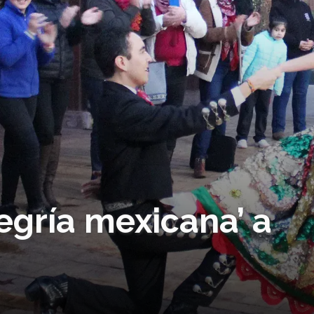
egría mexicana’ a