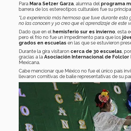
Para
Mara Setzer Garza
, alumna del
programa mu
barrera de los estereotipos culturales fue su princip
“La experiencia más hermosa que tuve durante esta gi
no las conocen y yo creo que el aprendizaje de este vi
Dado que en el
hemisferio sur es invierno
, esta e
pero el frío no fue un impedimento para que los
jóv
grados en escuelas
en las que se estuvieron pre
Durante la gira visitaron
cerca de 30 escuelas
, po
gracias a la
Asociación Internacional de Folclo
Mexicana.
Cabe mencionar que México no fue el único país invi
llevaron comitivas de baile representativas de su paí