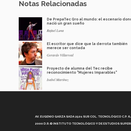
Notas Relacionadas
De PrepaTec Qro al mundo: el escenario do
nació un gran sueño
Rafael Luna
El escritor que dice que la derrota también
merece ser contada
Gerardo Villarreal
Proyecto de alumna del Tec recibe
reconocimiento "Mujeres Imparables"
Isabel Martínez
AV. EUGENIO GARZA SADA 2501 SUR COL. TECNOLÓGICO C.P. 648
2000 D.R.© INSTITUTO TECNOLÓGICO Y DE ESTUDIOS SUPERI