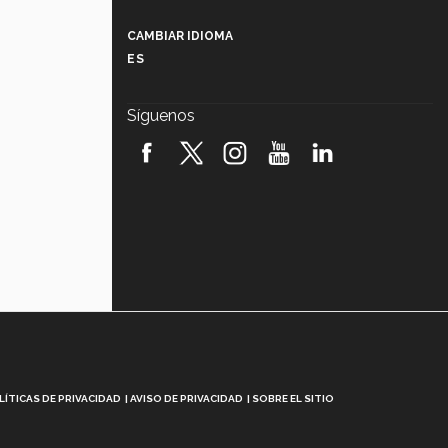
Más que un festival cultural: así es
la magia de VIBRART 2026 (video)
CAMBIAR IDIOMA
ES
Javier Guzmán: investigación con
impacto social (video)
Síguenos
¡México, en el top del mundial de
robótica FIRST 2026! (video)
Vida Tec: Pasión, disciplina y
básquetbol, con Gael Adame
(video)
¿Cómo es el Modelo Educativo
Tec? (video)
Vida Tec: Feminismo e Inteligencia
Artificial, Paola Ricaurte (video)
LÍTICAS DE PRIVACIDAD
AVISO DE PRIVACIDAD
SOBRE EL SITIO