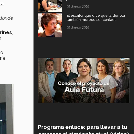
la
05 Agosto 2026
El escritor que dice que la derrota
 donde
también merece ser contada
05 Agosto 2026
rines
,
s
to
ría
Programa enlace: para llevar a tu