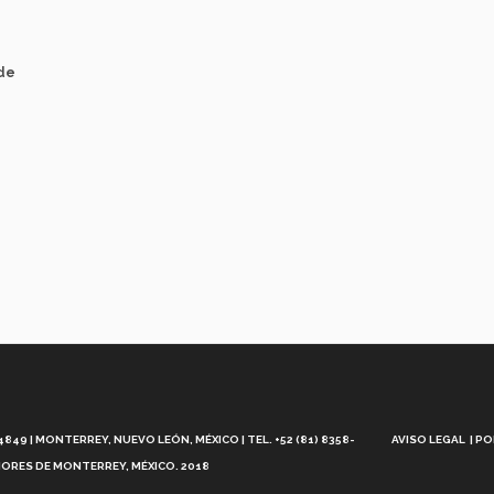
nde
Aviso
Legal
49 | MONTERREY, NUEVO LEÓN, MÉXICO | TEL. +52 (81) 8358-
AVISO LEGAL
PO
ORES DE MONTERREY, MÉXICO. 2018