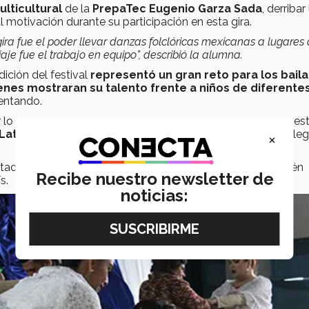
lticultural
de la
PrepaTec Eugenio Garza Sada
, derribar 
al motivación durante su participación en esta gira.
ra fue el poder llevar danzas folclóricas mexicanas a lugares
aje fue el trabajo en equipo”, describió la alumna.
dición del festival
representó un gran reto para los baila
enes mostraran su talento frente a niños de diferente
sentando.
r lo que su audiencia fue de
más de 5 mil alumnos
, todo es
r Latinoamericano
, quien extendió la invitación al grupo Aleg
×
tado a este festival ya que
Honduras
y
Colombia
también
Recibe nuestro newsletter de
s.
noticias: