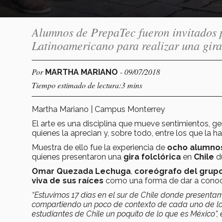
Alumnos de PrepaTec fueron invitados p
Latinoamericano para realizar una gira
Por
- 09/07/2018
MARTHA MARIANO
Tiempo estimado de lectura:3 mins
Martha Mariano | Campus Monterrey
El arte es una disciplina que mueve sentimientos, g
quienes la aprecian y, sobre todo, entre los que la h
Muestra de ello fue la experiencia de
ocho alumno
quienes presentaron una
gira folclórica
en
Chile
du
Omar Quezada Lechuga
,
coreógrafo del grup
viva de sus raíces
como una forma de dar a conoce
“Estuvimos 17 días en el sur de Chile donde presentam
compartiendo un poco de contexto de cada uno de los 
estudiantes de Chile un poquito de lo que es México”