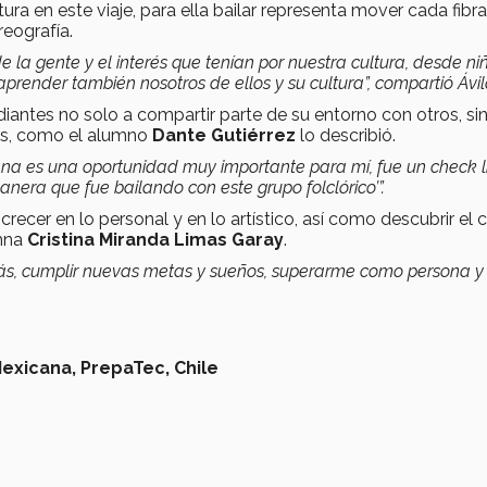
ra en este viaje, para ella bailar representa mover cada fibr
reografía.
 la gente y el interés que tenían por nuestra cultura, desde ni
render también nosotros de ellos y su cultura”, compartió Ávil
udiantes no solo a compartir parte de su entorno con otros, si
vas, como el alumno
Dante Gutiérrez
lo describió.
ana es una oportunidad muy importante para mí, fue un check li
anera que fue bailando con este grupo folclórico’”.
recer en lo personal y en lo artístico, así como descubrir el
umna
Cristina Miranda Limas Garay
.
más, cumplir nuevas metas y sueños, superarme como persona y
Mexicana,
PrepaTec,
Chile