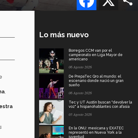
Lo más nuevo
Borregos CCM van por el
campeonato en Liga Mayor de
americano
06 Agosto 2026
e
De PrepaTec Qro al mundo: el
escenario donde nació un gran
sueño
na
,
06 Agosto 2026
Tec y UT Austin buscan "devolver la
estra
voz" a hispanohablantes con afasia
05 Agosto 2026
s
En la ONU: mexicana y EXATEC
representó en Nueva York a la
juventud