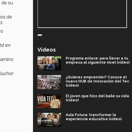
a de su
ños de
a.
no
st en
Videos
Programa enlace: para llevar a tu
 camino
empresa al siguiente nivel (video)
 luchar
¿Quieres emprender? Conoce el
nuevo HUB de Innovación del Tec
(video)
El joven que hizo del baile su vida
(video)
Aula Futura: transformar la
experiencia educativa (video)