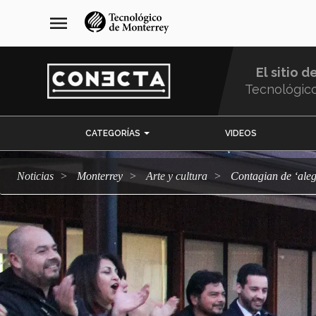
Pasar
navegación
menu
al
principal
contenido
principal
El sitio d
Tecnológic
Menu
CATEGORÍAS
VIDEOS
Comunidad
Noticias
Monterrey
arte y cultura
Contagian de ‘ale