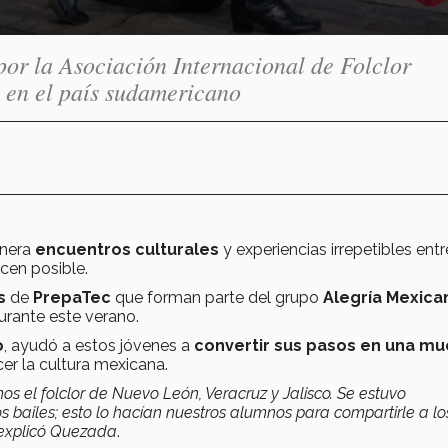
or la Asociación Internacional de Folclor
 en el país sudamericano
enera
encuentros culturales
y experiencias irrepetibles entr
acen posible.
s
de
PrepaTec
que forman parte del grupo
Alegría Mexica
rante este verano.
o
, ayudó a estos jóvenes a
convertir sus pasos en una mu
r la cultura mexicana.
os el folclor de Nuevo León, Veracruz y Jalisco. Se estuvo
bailes; esto lo hacían nuestros alumnos para compartirle a lo
, explicó Quezada
.