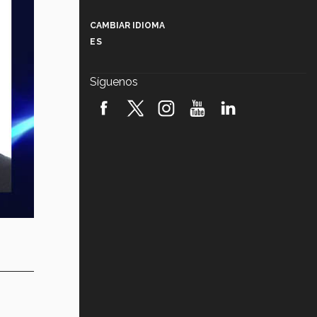
Más que un festival cultural: así es
la magia de VIBRART 2026 (video)
CAMBIAR IDIOMA
ES
Javier Guzmán: investigación con
impacto social (video)
Síguenos
¡México, en el top del mundial de
robótica FIRST 2026! (video)
Vida Tec: Pasión, disciplina y
básquetbol, con Gael Adame
(video)
¿Cómo es el Modelo Educativo
Tec? (video)
Vida Tec: Feminismo e Inteligencia
Artificial, Paola Ricaurte (video)