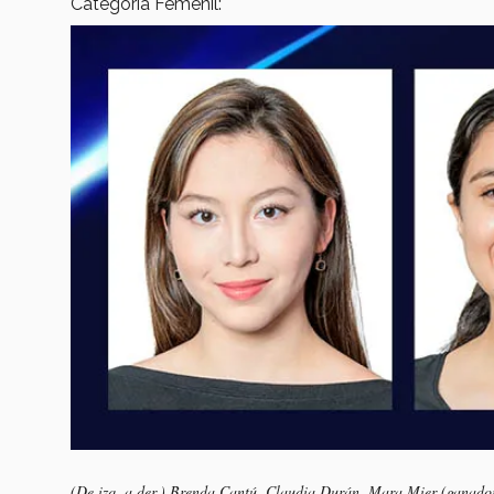
Categoría Femenil:
(De izq. a der.) Brenda Cantú, Claudia Durán, Mara Mier (ganado