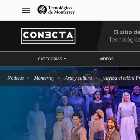
Pasar
navegación
menu
al
principal
contenido
principal
El sitio d
Tecnológic
Menu
CATEGORÍAS
VIDEOS
Comunidad
Noticias
Monterrey
arte y cultura
¡Arriba el telón