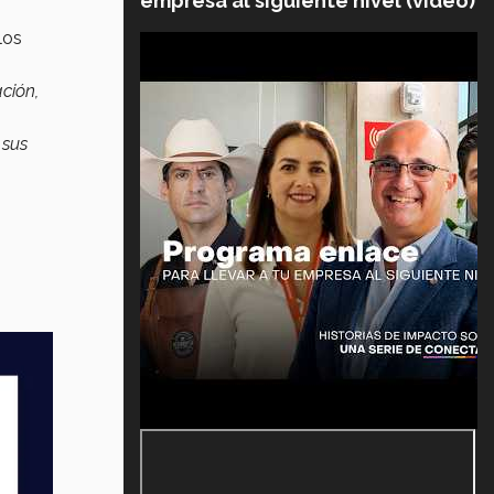
empresa al siguiente nivel (video)
los
ción,
 sus