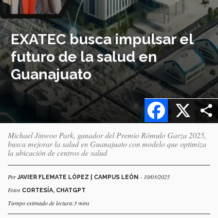
EXATEC busca impulsar el
futuro de la salud en
Guanajuato
Facebook
X
Michael Jinwoo Park, ganador del Premio Rómulo Garza 2025,
busca mejorar la salud en Guanajuato con modelo que optimiza
la ubicación de centros de salud
Por
- 10/03/2025
JAVIER FLEMATE LÓPEZ | CAMPUS LEÓN
Fotos
CORTESÍA, CHATGPT
Tiempo estimado de lectura:3 mins