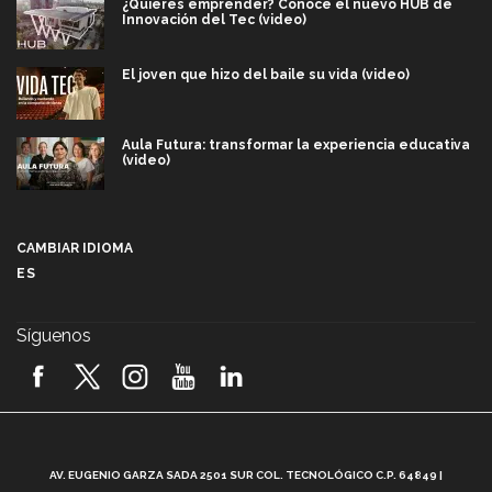
¿Quieres emprender? Conoce el nuevo HUB de
Innovación del Tec (video)
El joven que hizo del baile su vida (video)
Aula Futura: transformar la experiencia educativa
(video)
Más que un festival cultural: así es la magia de
VIBRART 2026 (video)
CAMBIAR IDIOMA
ES
Javier Guzmán: investigación con impacto social
(video)
Síguenos
¡México, en el top del mundial de robótica FIRST
2026! (video)
Vida Tec: Pasión, disciplina y básquetbol, con Gael
Adame (video)
A
AV. EUGENIO GARZA SADA 2501 SUR COL. TECNOLÓGICO C.P. 64849 |
L