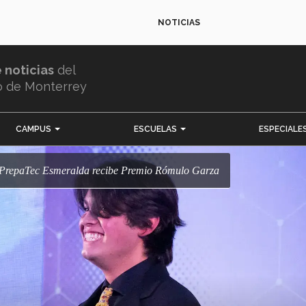
NOTICIAS
e noticias
del
o de Monterrey
CAMPUS
ESCUELAS
ESPECIALE
e PrepaTec Esmeralda recibe Premio Rómulo Garza