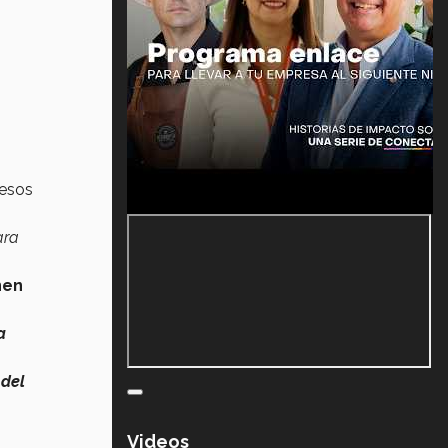
cesos
ara
nen
a
 del
Videos