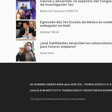
Ciencia y desarrollo: 10 aspectos del Congre
de Investigación Tec
Redacción Nacional CONECTA
Egresado del Tec Estado de México es nom
embajador en Haití
Emanuel Varela
¿Qué habilidades necesitan los universitario
para futuros empleos?
Susan Irais
AV. EUGENIO GARZA SADA 2501 SUR COL. TECNOLÓGICO C.P. 648
2000 D.R.© INSTITUTO TECNOLÓGICO Y DE ESTUDIOS SUPERI
*DEC-520912 PROGRAMAS EN MODALIDAD ESCOLARIZADA.