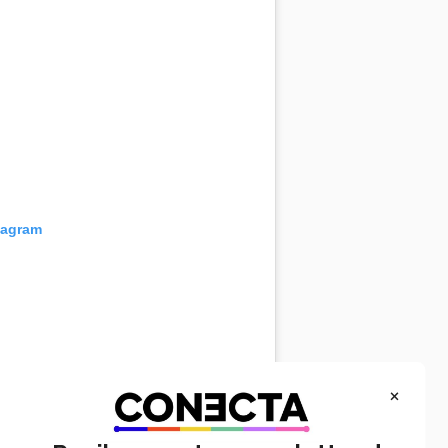
tagram
×