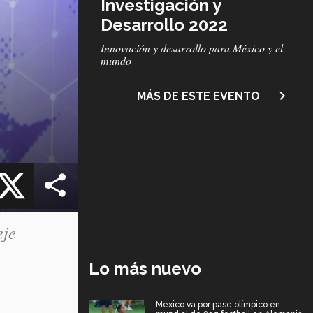
Investigación y
Desarrollo 2022
Subtítulo
Innovación y desarrollo para México y el
mundo
navigate_next
MÁS DE ESTE EVENTO
cebook
X
eje
Lo más nuevo
México va por pase olímpico en