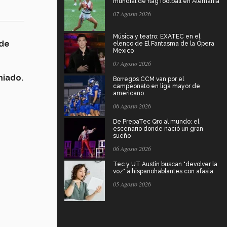
mundial de flag football en Alemania
07 Agosto 2026
Música y teatro: EXATEC en el
 de
elenco de El Fantasma de la Ópera
Mexico
07 Agosto 2026
miado.
Borregos CCM van por el
campeonato en liga mayor de
americano
06 Agosto 2026
De PrepaTec Qro al mundo: el
escenario donde nació un gran
sueño
06 Agosto 2026
Tec y UT Austin buscan "devolver la
voz" a hispanohablantes con afasia
05 Agosto 2026