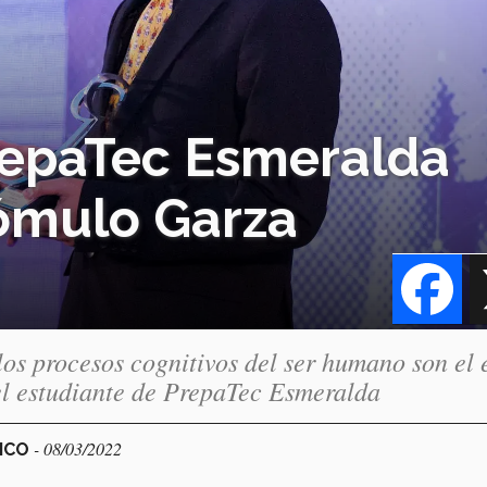
repaTec Esmeralda
ómulo Garza
Fa
los procesos cognitivos del ser humano son el 
del estudiante de PrepaTec Esmeralda
- 08/03/2022
XICO