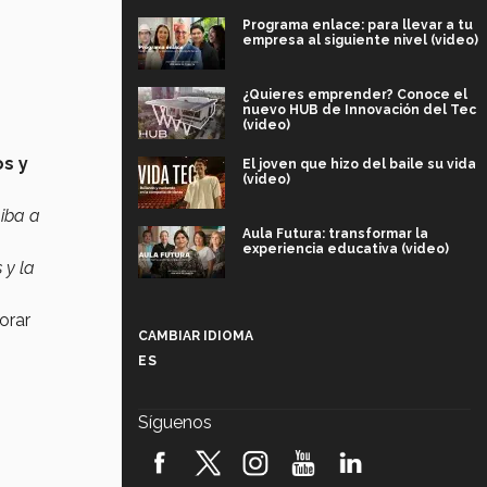
Programa enlace: para llevar a tu
empresa al siguiente nivel (video)
¿Quieres emprender? Conoce el
nuevo HUB de Innovación del Tec
(video)
os y
El joven que hizo del baile su vida
(video)
 iba a
Aula Futura: transformar la
experiencia educativa (video)
 y la
Más que un festival cultural: así es
orar
la magia de VIBRART 2026 (video)
CAMBIAR IDIOMA
ES
Javier Guzmán: investigación con
impacto social (video)
Síguenos
¡México, en el top del mundial de
robótica FIRST 2026! (video)