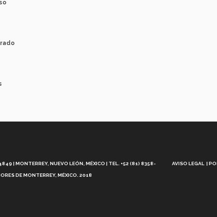
so
brado
s
Aviso
Legal
49 | MONTERREY, NUEVO LEÓN, MÉXICO | TEL. +52 (81) 8358-
AVISO LEGAL
PO
ORES DE MONTERREY, MÉXICO. 2018