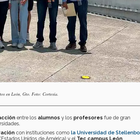
os en León, Gto. Foto: Cortesía.
acción
entre los
alumnos
y los
profesores
fue de gran
rsidades.
ración
con instituciones como
la Universidad de Stellenb
 (Estados Unidos de América) y el
Tec campus León
.