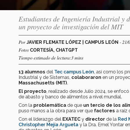
Estudiantes de Ingeniería Industrial y
un proyecto de investigación del MIT
Por
- 21/
JAVIER FLEMATE LÓPEZ | CAMPUS LEÓN
Fotos
CORTESÍA, CHATGPT
Tiempo estimado de lectura:3 mins
13 alumnos
del
Tec campus León
, así como los p
Industrial y de Sistemas,
colaboraron
en un proyec
Massachusetts (MIT)
.
El proyecto
, realizado desde Julio 2024, se enfoc
de abasto y banco de alimentos a nivel mundial.
Con la
problemática
de que
un tercio
de los al
puso manos a la obra para ver que
factores
a raíz 
Con el liderazgo del
EXATEC
y
director
de la
Red M
Christopher Mejía Argueta
y la Dra. Emel Yontar en