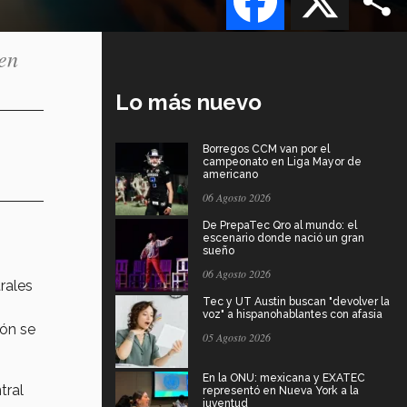
 en
Lo más nuevo
Borregos CCM van por el
campeonato en Liga Mayor de
americano
06 Agosto 2026
De PrepaTec Qro al mundo: el
escenario donde nació un gran
sueño
06 Agosto 2026
rales
Tec y UT Austin buscan "devolver la
voz" a hispanohablantes con afasia
ón se
05 Agosto 2026
En la ONU: mexicana y EXATEC
tral
representó en Nueva York a la
juventud