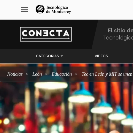
Pasar
navegación
menu
al
principal
contenido
principal
El sitio d
Tecnológic
Menu
CATEGORÍAS
VIDEOS
Comunidad
Noticias
León
Educación
Tec en León y MIT se unen