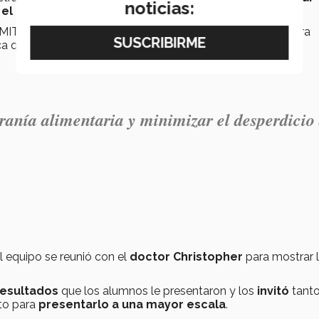
noticias:
el desperdicio
de alimentos.
MIT,
usará la información
recabada por los alumnos para
ica que tiene la Central de Abastos en León.
ranía alimentaria y minimizar el desperdicio
l equipo se reunió
con el
doctor
Christopher
para mostrar
resultados
que los alumnos le presentaron y los
invitó
tanto
to para
presentarlo a una mayor escala
.