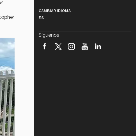
Más que un festival cultural: así es
os
la magia de VIBRART 2026 (video)
CAMBIAR IDIOMA
stopher
ES
Javier Guzmán: investigación con
impacto social (video)
Síguenos
¡México, en el top del mundial de
robótica FIRST 2026! (video)
Vida Tec: Pasión, disciplina y
básquetbol, con Gael Adame
(video)
¿Cómo es el Modelo Educativo
Tec? (video)
Vida Tec: Feminismo e Inteligencia
Artificial, Paola Ricaurte (video)