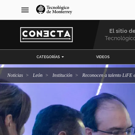
Pasar
navegación
menu
al
principal
contenido
principal
El sitio d
Tecnológic
Menu
CATEGORÍAS
VIDEOS
Comunidad
Noticias
León
Institución
Reconocen a talento LiFE 