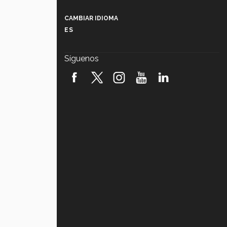
Más que un festival cultural: así es
la magia de VIBRART 2026 (video)
CAMBIAR IDIOMA
ES
Javier Guzmán: investigación con
impacto social (video)
Síguenos
¡México, en el top del mundial de
robótica FIRST 2026! (video)
Vida Tec: Pasión, disciplina y
básquetbol, con Gael Adame
(video)
¿Cómo es el Modelo Educativo
Tec? (video)
Vida Tec: Feminismo e Inteligencia
Artificial, Paola Ricaurte (video)