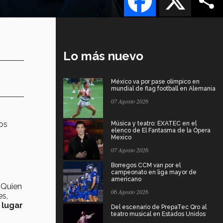
Lo más nuevo
México va por pase olímpico en
mundial de flag football en Alemania
07 Agosto 2026
los
Música y teatro: EXATEC en el
elenco de El Fantasma de la Ópera
Mexico
07 Agosto 2026
Borregos CCM van por el
campeonato en liga mayor de
americano
 Quien
06 Agosto 2026
es,
 lugar
Del escenario de PrepaTec Qro al
teatro musical en Estados Unidos