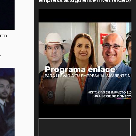
empresa al siguiente nivel (video)
gren
r