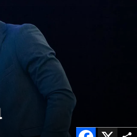
l
Facebook
X