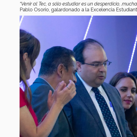
“Venir al Tec, a sólo estudiar es un desperdicio, .muc
Pablo Osorio, galardonado a la Excelencia Estudianti