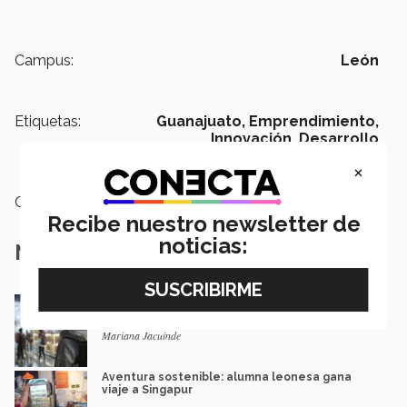
Campus:
León
Etiquetas:
Guanajuato,
Emprendimiento,
Innovación,
Desarrollo
tecnológico,
iniciativa social
×
Categoría:
Emprendedores
Recibe nuestro newsletter de
noticias:
Notas Relacionadas
¡A Japón! Presentará proyecto que busca
innovar en arquitectura
Mariana Jacuinde
Aventura sostenible: alumna leonesa gana
viaje a Singapur