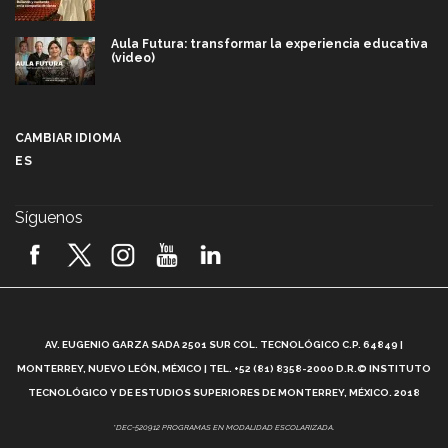
Aula Futura: transformar la experiencia educativa
(video)
Más que un festival cultural: así es la magia de
VIBRART 2026 (video)
CAMBIAR IDIOMA
ES
Javier Guzmán: investigación con impacto social
(video)
Síguenos
¡México, en el top del mundial de robótica FIRST
2026! (video)
Vida Tec: Pasión, disciplina y básquetbol, con Gael
Adame (video)
A
AV. EUGENIO GARZA SADA 2501 SUR COL. TECNOLÓGICO C.P. 64849 |
L
¿Cómo es el Modelo Educativo Tec? (video)
MONTERREY, NUEVO LEÓN, MÉXICO | TEL. +52 (81) 8358-2000 D.R.© INSTITUTO
TECNOLÓGICO Y DE ESTUDIOS SUPERIORES DE MONTERREY, MÉXICO. 2018
Vida Tec: Feminismo e Inteligencia Artificial, Paola
*DEC-520912 PROGRAMAS EN MODALIDAD ESCOLARIZADA.
Ricaurte (video)