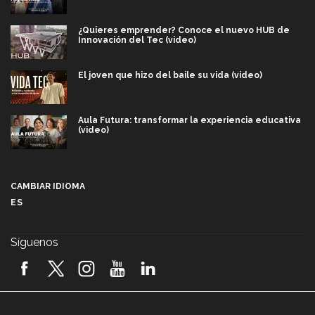
¿Quieres emprender? Conoce el nuevo HUB de
Innovación del Tec (video)
El joven que hizo del baile su vida (video)
Aula Futura: transformar la experiencia educativa
(video)
Más que un festival cultural: así es la magia de
VIBRART 2026 (video)
CAMBIAR IDIOMA
ES
Javier Guzmán: investigación con impacto social
(video)
Síguenos
¡México, en el top del mundial de robótica FIRST
2026! (video)
Vida Tec: Pasión, disciplina y básquetbol, con Gael
Adame (video)