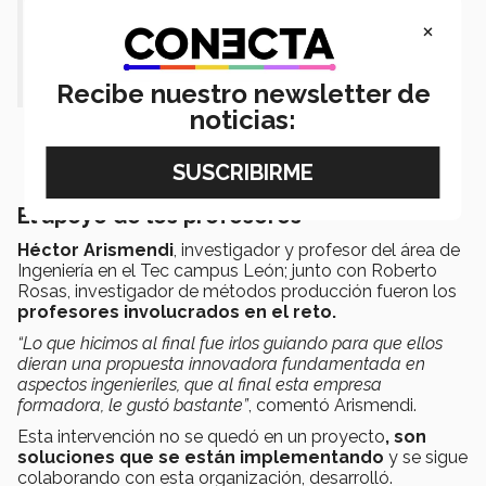
interesantes, si me preguntas cual
×
podría rescatar, podría rescatar una
de cada sector”. - Héctor Arismendi.
Recibe nuestro newsletter de
noticias:
El apoyo de los profesores
Héctor Arismendi
, investigador y profesor del área de
Ingeniería en el Tec campus León; junto con Roberto
Rosas, investigador de métodos producción fueron los
profesores involucrados en el reto.
“Lo que hicimos al final fue irlos guiando para que ellos
dieran una propuesta innovadora fundamentada en
aspectos ingenieriles, que al final esta empresa
formadora, le gustó bastante”
, comentó Arismendi.
Esta intervención no se quedó en un proyecto
, son
soluciones que se están implementando
y se sigue
colaborando con esta organización, desarrolló.