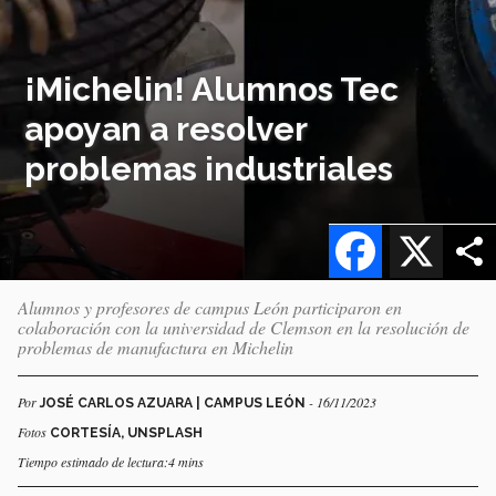
¡Michelin! Alumnos Tec
apoyan a resolver
problemas industriales
Facebook
X
Alumnos y profesores de campus León participaron en
colaboración con la universidad de Clemson en la resolución de
problemas de manufactura en Michelin
Por
- 16/11/2023
JOSÉ CARLOS AZUARA | CAMPUS LEÓN
Fotos
CORTESÍA, UNSPLASH
Tiempo estimado de lectura:4 mins