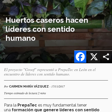
Huertos caseros hacen
líderes con sentido
humano
Facebook
X
El proyecto "Groof" representó a PrepaTec en León en el
encuentro de líderes con sentido humano.
Por
- 17/11/2017
CARMEN MARÍA VÁZQUEZ
Tiempo estimado de lectura:2 mins
Para la
PrepaTec
es muy fundamental tener
una
formación que genere líderes con sentido