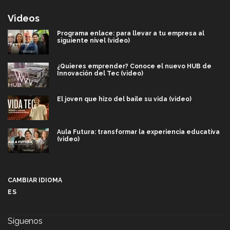
Videos
Programa enlace: para llevar a tu empresa al
siguiente nivel (video)
¿Quieres emprender? Conoce el nuevo HUB de
Innovación del Tec (video)
El joven que hizo del baile su vida (video)
Aula Futura: transformar la experiencia educativa
(video)
Más que un festival cultural: así es la magia de
VIBRART 2026 (video)
CAMBIAR IDIOMA
ES
Javier Guzmán: investigación con impacto social
(video)
Síguenos