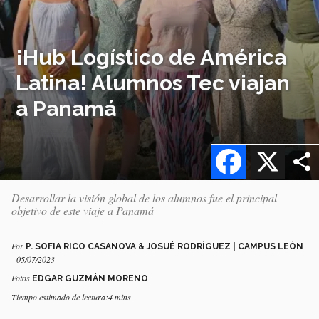
¡Hub Logístico de América
Latina! Alumnos Tec viajan
a Panamá
Facebook
X
Desarrollar la visión global de los alumnos fue el principal
objetivo de este viaje a Panamá
Por
P. SOFIA RICO CASANOVA & JOSUÉ RODRÍGUEZ | CAMPUS LEÓN
- 05/07/2023
Fotos
EDGAR GUZMÁN MORENO
Tiempo estimado de lectura:4 mins