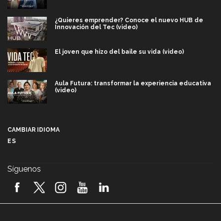
¿Quieres emprender? Conoce el nuevo HUB de
Innovación del Tec (video)
El joven que hizo del baile su vida (video)
Aula Futura: transformar la experiencia educativa
(video)
Más que un festival cultural: así es la magia de
VIBRART 2026 (video)
CAMBIAR IDIOMA
ES
Javier Guzmán: investigación con impacto social
(video)
Síguenos
¡México, en el top del mundial de robótica FIRST
2026! (video)
Vida Tec: Pasión, disciplina y básquetbol, con Gael
Adame (video)