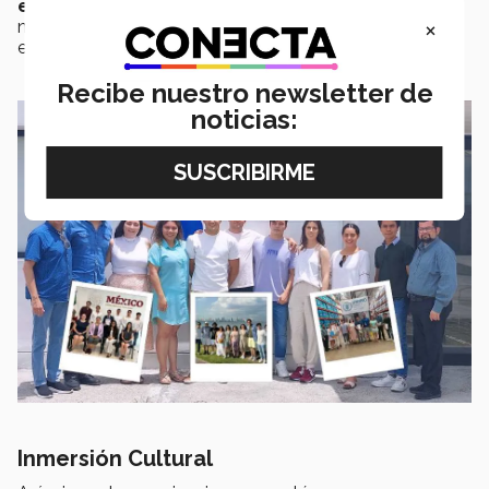
empresarios
de
Panamá
, explicándoles temas de
×
negocios enfocadas en las cadenas de suministro,
exportación, logística, transportación aérea y marítima.
Recibe nuestro newsletter de
noticias:
Inmersión Cultural