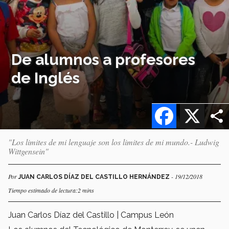
De alumnos a profesores
de Inglés
Facebook
X
"Los limites de mi lenguaje son los limites de mi mundo.- Ludwig
Wittgensein"
Por
- 19/12/2018
JUAN CARLOS DÍAZ DEL CASTILLO HERNÁNDEZ
Tiempo estimado de lectura:2 mins
Juan Carlos Díaz del Castillo | Campus León