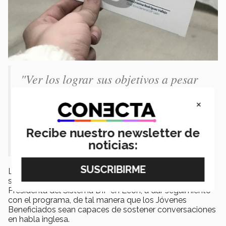
"Ver los lograr sus objetivos a pesar
de las dificultades y su carita de
×
felicidad al recibir el diploma es una
experiencia increíble que nos llena de
Recibe nuestro newsletter de
orgullo.- Jaqueline Moreno"
noticias:
Los alumnos voluntarios del Tecnológico de Monterrey,
se comprometieron con Lourdes Solis Padilla,
Presidenta del Sistema DIF en León, a dar seguimiento
con el programa, de tal manera que los Jóvenes
Beneficiados sean capaces de sostener conversaciones
en habla inglesa.