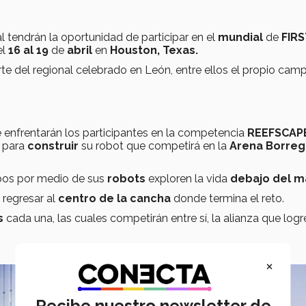
tendrán la oportunidad de participar en el
mundial
de
FIRS
el
16 al 19
de
abril
en
Houston, Texas.
te del regional celebrado en León, entre ellos el propio cam
 enfrentarán los participantes en la competencia
REEFSCAP
s
para
construir
su robot que competirá en la
Arena Borre
pos por medio de sus
robots
exploren la vida
debajo del m
 regresar al
centro de la cancha
donde termina el reto.
s
cada una, las cuales competirán entre sí, la alianza que logr
×
Recibe nuestro newsletter de