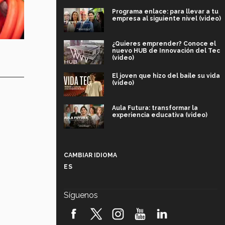
Programa enlace: para llevar a tu
empresa al siguiente nivel (video)
¿Quieres emprender? Conoce el
nuevo HUB de Innovación del Tec
(video)
El joven que hizo del baile su vida
(video)
Aula Futura: transformar la
experiencia educativa (video)
Más que un festival cultural: así es
la magia de VIBRART 2026 (video)
CAMBIAR IDIOMA
ES
Javier Guzmán: investigación con
impacto social (video)
Síguenos
¡México, en el top del mundial de
robótica FIRST 2026! (video)