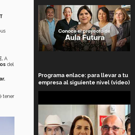
T
pus
E.
A
gos
del
Programa enlace: para llevar a tu
ar.
empresa al siguiente nivel (video)
é tener