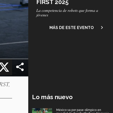
FIRST 2025
Subtítulo
La competencia de robots que forma a
jóvenes
navigate_next
MÁS DE ESTE EVENTO
cebook
X
RST,
Lo más nuevo
México va por pase olímpico en