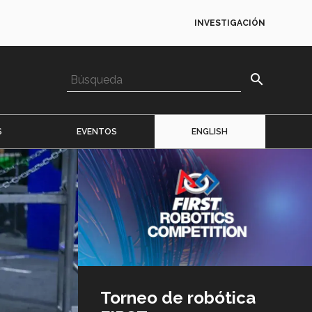
INVESTIGACIÓN
search
S
EVENTOS
ENGLISH
Imagen
o
logo
Torneo de robótica