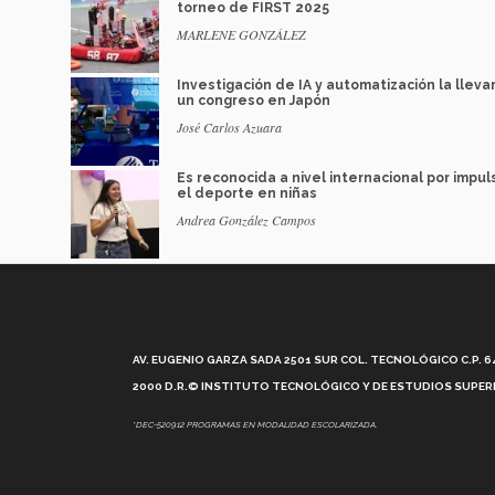
torneo de FIRST 2025
MARLENE GONZÁLEZ
Investigación de IA y automatización la lleva
un congreso en Japón
José Carlos Azuara
Es reconocida a nivel internacional por impul
el deporte en niñas
Andrea González Campos
AV. EUGENIO GARZA SADA 2501 SUR COL. TECNOLÓGICO C.P. 648
2000 D.R.© INSTITUTO TECNOLÓGICO Y DE ESTUDIOS SUPERI
*DEC-520912 PROGRAMAS EN MODALIDAD ESCOLARIZADA.