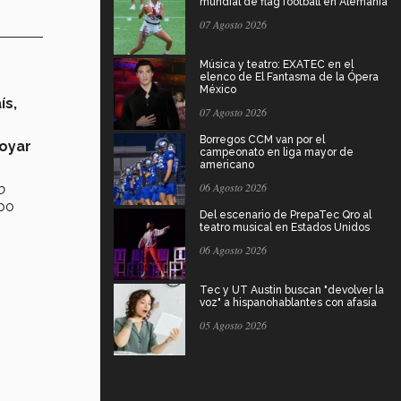
mundial de flag football en Alemania
07 Agosto 2026
Música y teatro: EXATEC en el
elenco de El Fantasma de la Ópera
México
ís,
07 Agosto 2026
Borregos CCM van por el
oyar
campeonato en liga mayor de
americano
06 Agosto 2026
o
ipo
Del escenario de PrepaTec Qro al
teatro musical en Estados Unidos
06 Agosto 2026
Tec y UT Austin buscan "devolver la
voz" a hispanohablantes con afasia
05 Agosto 2026