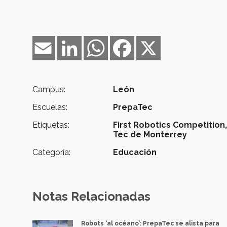
Email
LinkedIn
WhatsApp
Facebook
X
Campus:
León
Escuelas:
PrepaTec
Etiquetas:
First Robotics Competition
Tec de Monterrey
Categoría:
Educación
Notas Relacionadas
Robots ‘al océano’: PrepaTec se alista para