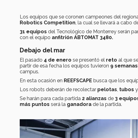
Los equipos que se coronen campeones del regional 
Robotics Competition
, la cual se llevará a cabo d
31 equipos
del Tecnológico de Monterrey serán par
con el equipo
anfitrión ABTOMAT 3480.
Debajo del mar
El pasado
4 de enero
se presentó el
reto
al que se
partir de esa fecha los equipos tuvieron
9 semana
campus.
En esta ocasión en
REEFSCAPE
busca que los equi
Los robots deberán de recolectar
pelotas
,
tubos
y
Se harán para cada partida
2 alianzas
de
3 equipo
más puntos
será la
ganadora
de la partida.