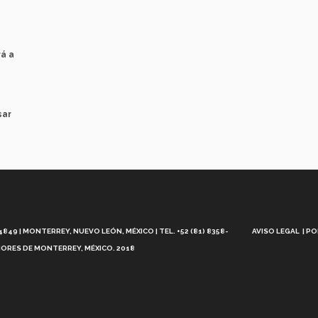
rá a
sar
Aviso
Legal
49 | MONTERREY, NUEVO LEÓN, MÉXICO | TEL. +52 (81) 8358-
AVISO LEGAL
PO
ORES DE MONTERREY, MÉXICO. 2018