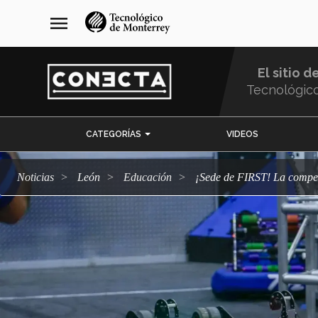
Pasar
navegación
menu
al
principal
contenido
principal
El sitio d
Tecnológic
Menu
CATEGORÍAS
VIDEOS
Comunidad
Noticias
León
Educación
¡Sede de FIRST! La compe