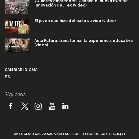
¿Quieres emprender? Conoce el nuevo HUB de
Innovación del Tec (video)
El joven que hizo del baile su vida (video)
Aula Futura: transformar la experiencia educativa
(video)
Más que un festival cultural: así es la magia de
VIBRART 2026 (video)
CAMBIAR IDIOMA
ES
Javier Guzmán: investigación con impacto social
(video)
Síguenos
¡México, en el top del mundial de robótica FIRST
2026! (video)
Vida Tec: Pasión, disciplina y básquetbol, con Gael
Adame (video)
A
AV. EUGENIO GARZA SADA 2501 SUR COL. TECNOLÓGICO C.P. 64849 |
L