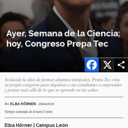
Ayer, Semana de la Ciencia;
hoy, Congreso Prepa Tec
Facebook
X
Avalando la idea de formar alumnos integrales, Prepa Tec crea
su propio congreso para impulsar a sus estudiantes a emprender
y pensar más allá de lo que se aprende en las aulas.
Por
- 20/04/2018
ELBA HÖRNER
Tiempo estimado de lectura:2 mins
Elba Hörner | Campus León