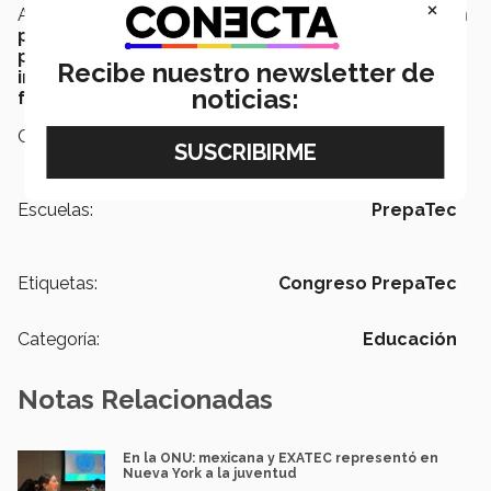
×
Así es como se cierra
otra semana en PrepaTec: con
proyectos reales, ideas emprendedoras,
ponencias fuera de lo habitual y mucha
Recibe nuestro newsletter de
innovación
; evidentemente siempre inculcando la
noticias:
formación integral
de los alumnos.
Campus:
León
Escuelas:
PrepaTec
Etiquetas:
Congreso PrepaTec
Categoría:
Educación
Notas Relacionadas
En la ONU: mexicana y EXATEC representó en
Nueva York a la juventud