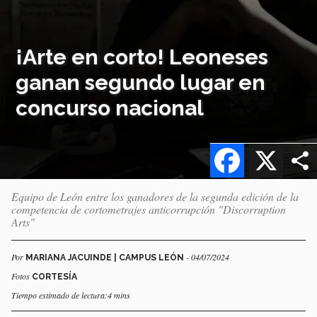
¡Arte en corto! Leoneses
ganan segundo lugar en
concurso nacional
Facebook
X
Equipo de León entre los ganadores de la segunda edición de la
competencia de cortometrajes anticorrupción "Discorruption
Arts"
Por
- 04/07/2024
MARIANA JACUINDE | CAMPUS LEÓN
Fotos
CORTESÍA
Tiempo estimado de lectura:4 mins