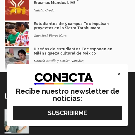
Erasmus Mundus LIVE
Natalia Croda
Estudiantes de 5 campus Tec impulsan
proyectos en la Sierra Tarahumara
Juan José Flores Nava
Diseños de estudiantes Tec exponen en
Milán riqueza cultural de México
Daniela Novillo y Carlos González
×
Recibe nuestro newsletter de
Lo más nuevo
noticias:
Tec y UT Austin buscan "devolver la voz" a
hispanohablantes con afasia
05 Agosto 2026