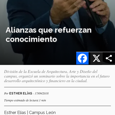
Alianzas que refuerzan
conocimiento
Facebook
X
División de la Escuela de Arquitectura, Arte y Diseño del
campus, organizó un seminario sobre la importancia en el futuro
desarrollo arquitectónico y financiero en la ciudad.
Por
- 17/09/2018
ESTHER ELÍAS
Tiempo estimado de lectura:1 min
Esther Elías | Campus León