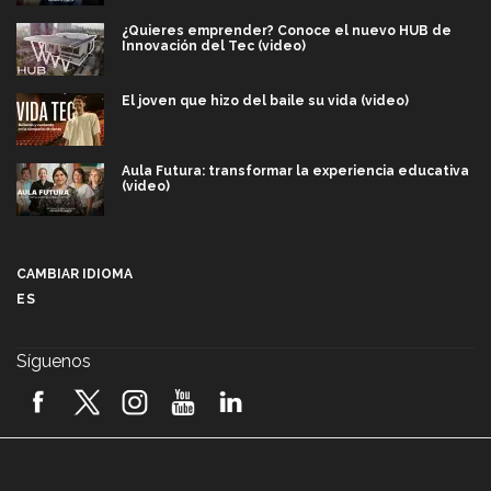
¿Quieres emprender? Conoce el nuevo HUB de
Innovación del Tec (video)
El joven que hizo del baile su vida (video)
Aula Futura: transformar la experiencia educativa
(video)
Más que un festival cultural: así es la magia de
VIBRART 2026 (video)
CAMBIAR IDIOMA
ES
Javier Guzmán: investigación con impacto social
(video)
Síguenos
¡México, en el top del mundial de robótica FIRST
2026! (video)
Vida Tec: Pasión, disciplina y básquetbol, con Gael
Adame (video)
A