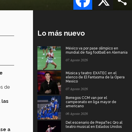
Lo más nuevo
México va por pase olímpico en
mundial de flag football en Alemania
07 Agosto 2026
e
Música y teatro: EXATEC en el
elenco de El Fantasma de la Ópera
Mexico
os de
07 Agosto 2026
Borregos CCM van por el
 las
campeonato en liga mayor de
americano
06 Agosto 2026
Del escenario de PrepaTec Qro al
teatro musical en Estados Unidos
se a