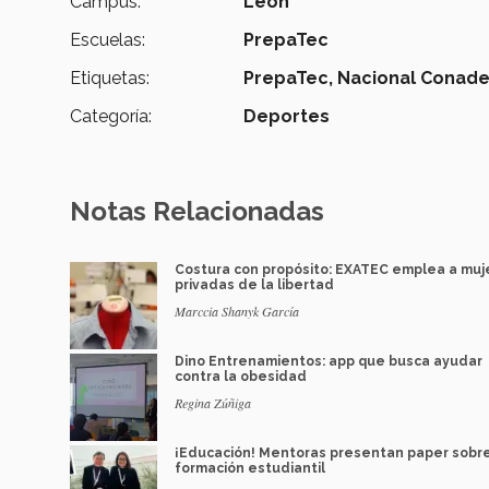
Campus:
León
Escuelas:
PrepaTec
Etiquetas:
PrepaTec,
Nacional Conade
Categoría:
Deportes
Notas Relacionadas
Costura con propósito: EXATEC emplea a muj
privadas de la libertad
Marccia Shanyk García
Dino Entrenamientos: app que busca ayudar
contra la obesidad
Regina Zúñiga
¡Educación! Mentoras presentan paper sobr
formación estudiantil