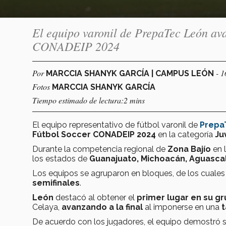
El equipo varonil de PrepaTec León av
CONADEIP 2024
Por
- 
MARCCIA SHANYK GARCÍA | CAMPUS LEÓN
Fotos
MARCCIA SHANYK GARCÍA
Tiempo estimado de lectura:2 mins
El equipo representativo de fútbol varonil de
Prepa
Fútbol Soccer CONADEIP 2024
en la categoría
Juv
Durante la competencia regional de
Zona Bajío
en l
los estados de
Guanajuato, Michoacán, Aguascal
Los equipos se agruparon en bloques, de los cuale
semifinales
.
León
destacó al obtener el
primer lugar en su g
Celaya,
avanzando a la final
al imponerse en una
t
De acuerdo con los jugadores, el equipo demostró 