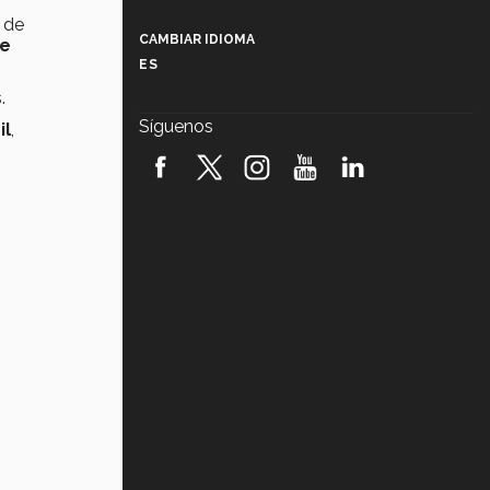
Más que un festival cultural: así es
la magia de VIBRART 2026 (video)
s de
CAMBIAR IDIOMA
te
ES
Javier Guzmán: investigación con
impacto social (video)
s.
Síguenos
il
,
¡México, en el top del mundial de
robótica FIRST 2026! (video)
Vida Tec: Pasión, disciplina y
básquetbol, con Gael Adame
(video)
¿Cómo es el Modelo Educativo
Tec? (video)
Vida Tec: Feminismo e Inteligencia
Artificial, Paola Ricaurte (video)