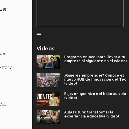
zar
Videos
der
Programa enlace: para llevar a tu
empresa al siguiente nivel (video)
ntar a
¿Quieres emprender? Conoce el
nuevo HUB de Innovación del Tec
(video)
El joven que hizo del baile su vida
(video)
ez.
Aula Futura: transformar la
experiencia educativa (video)