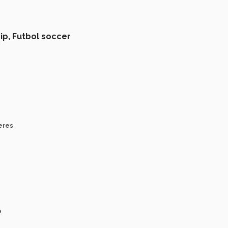
ip,
Futbol soccer
eres
e