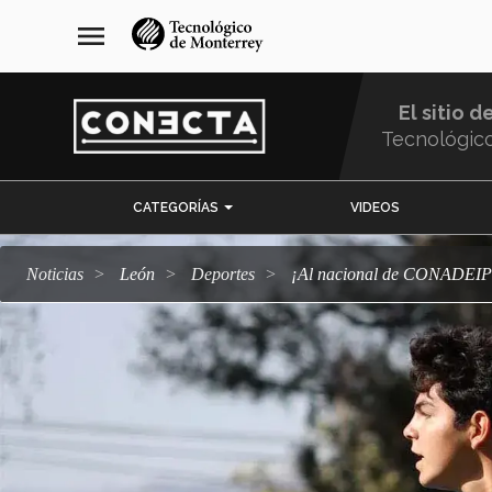
Pasar
navegación
menu
al
principal
contenido
principal
El sitio d
Tecnológic
Menu
CATEGORÍAS
VIDEOS
Comunidad
Noticias
León
deportes
¡Al nacional de CONADEIP