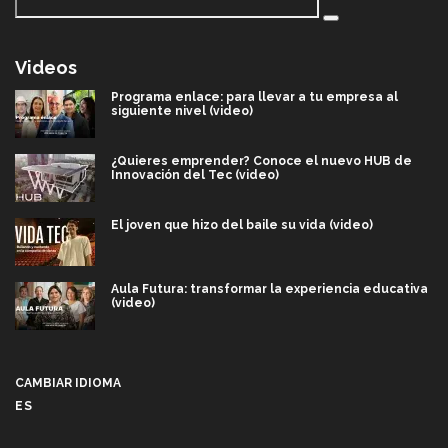
Videos
Programa enlace: para llevar a tu empresa al
siguiente nivel (video)
¿Quieres emprender? Conoce el nuevo HUB de
Innovación del Tec (video)
El joven que hizo del baile su vida (video)
Aula Futura: transformar la experiencia educativa
(video)
Más que un festival cultural: así es la magia de
VIBRART 2026 (video)
CAMBIAR IDIOMA
ES
Javier Guzmán: investigación con impacto social
(video)