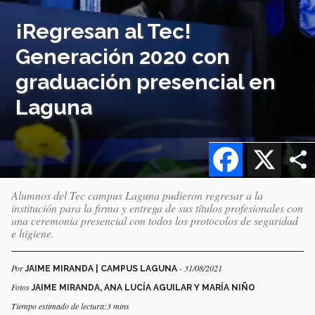
¡Regresan al Tec!
Generación 2020 con
graduación presencial en
Laguna
Facebook
X
Alumnos del Tec campus Laguna pudieron regresar a la
institución para la firma y entrega de sus títulos profesionales con
una ceremonia presencial con todos los protocolos de seguridad
e higiene.
Por
- 31/08/2021
JAIME MIRANDA | CAMPUS LAGUNA
Fotos
JAIME MIRANDA, ANA LUCÍA AGUILAR Y MARÍA NIÑO
Tiempo estimado de lectura:3 mins