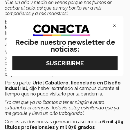
“Fue un año y medio sin verlos porque nos fuimos sin
acabar el ciclo, así que es muy bonito ver a mis
compañeros y a mis maestros”.
Estas fueron las palabras de la
Ingeniera en
×
Mecatrónica Liliana Luévanos
, quien destacó el
trabajo de los profesores del Tec, así como la
vinculación de la Institución que le permitió contar con
Recibe nuestro newsletter de
una oportunidad laboral antes de graduarse.
noticias:
“Los maestros siempre estuvieron apoyándonos yo ni
siquiera me había graduado y ya tenía trabajo y eso fue
antes de la pandemia, así que no lo vi tan complicado
porque ya estaba trabajando en una empresa de
perforaciones mineras”
, destacó
Por su parte,
Uriel Caballero, licenciado en Diseño
Industrial,
dijo haber extrañado al campus durante el
tiempo que no pudo visitarlo por la pandemia.
“Yo creí que ya no íbamos a tener ningún evento,
extrañaba el campus. Todavía estoy asimilando que ya
me gradúe y llevo un año trabajando”.
Con estas dos nuevas generación asciende a
6 mil 409
títulos profesionales y mil 878 grados