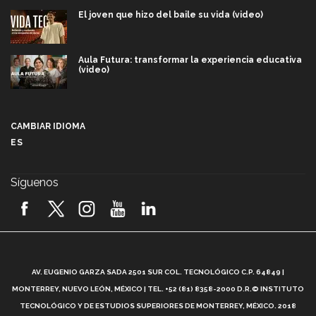
El joven que hizo del baile su vida (video)
Aula Futura: transformar la experiencia educativa
(video)
Más que un festival cultural: así es la magia de
VIBRART 2026 (video)
CAMBIAR IDIOMA
ES
Javier Guzmán: investigación con impacto social
(video)
Síguenos
¡México, en el top del mundial de robótica FIRST
2026! (video)
Vida Tec: Pasión, disciplina y básquetbol, con Gael
Adame (video)
A
AV. EUGENIO GARZA SADA 2501 SUR COL. TECNOLÓGICO C.P. 64849 |
L
¿Cómo es el Modelo Educativo Tec? (video)
MONTERREY, NUEVO LEÓN, MÉXICO | TEL. +52 (81) 8358-2000 D.R.© INSTITUTO
TECNOLÓGICO Y DE ESTUDIOS SUPERIORES DE MONTERREY, MÉXICO. 2018