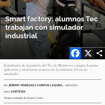
Smart factory: alumnos Tec
trabajan con simulador
industrial
Facebook
X
Estudiantes de ingeniería del Tec de Monterrey campus Laguna
aplicaron y analizaron avances de la industria 4.0 en un
simulador
Por
- 18/01/2024
JEREMY VENEGAS | CAMPUS LAGUNA
Fotos
CORTESÍA
Tiempo estimado de lectura:3 mins