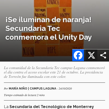
¡Se iluminan de naranja!
Secundaria Tec
conmemora el Unity Day
Facebook
X
La comunidad de la Secundaria Tec campus Laguna conmemoró
el día contra el acoso escolar este 21 de octubre. La presidencia
de Torreón fue iluminada con este color.
Por
- 24/10/2020
MARÍA NIÑO | CAMPUS LAGUNA
Tiempo estimado de lectura:2 mins
La
Secundaria del Tecnológico de Monterrey