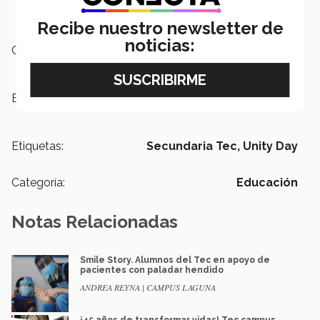
Recibe nuestro newsletter de
noticias:
Campus:
Laguna
Escuelas:
PrepaTec
Etiquetas:
Secundaria Tec,
Unity Day
Categoría:
Educación
Notas Relacionadas
Smile Story. Alumnos del Tec en apoyo de
pacientes con paladar hendido
ANDREA REYNA | CAMPUS LAGUNA
¡45 años de transformar vidas! Tec campus