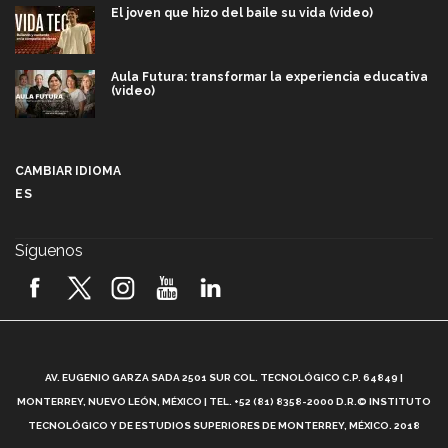
El joven que hizo del baile su vida (video)
Aula Futura: transformar la experiencia educativa
(video)
Más que un festival cultural: así es la magia de
VIBRART 2026 (video)
CAMBIAR IDIOMA
ES
Javier Guzmán: investigación con impacto social
(video)
Síguenos
¡México, en el top del mundial de robótica FIRST
2026! (video)
Vida Tec: Pasión, disciplina y básquetbol, con Gael
Adame (video)
A
AV. EUGENIO GARZA SADA 2501 SUR COL. TECNOLÓGICO C.P. 64849 |
L
¿Cómo es el Modelo Educativo Tec? (video)
MONTERREY, NUEVO LEÓN, MÉXICO | TEL. +52 (81) 8358-2000 D.R.© INSTITUTO
TECNOLÓGICO Y DE ESTUDIOS SUPERIORES DE MONTERREY, MÉXICO. 2018