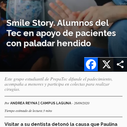
Smile Story. Alumnos del
Tec en apoyo de pacientes
con paladar hendido
Facebook
X
Este grupo estudiantil de PrepaTec difunde el padecimiento,
acompaña a menores y participa en colectas para realizar
cirugías.
Por
- 26/09/2020
ANDREA REYNA | CAMPUS LAGUNA
Tiempo estimado de lectura:3 mins
Visitar a su dentista detonó la causa que Paulina