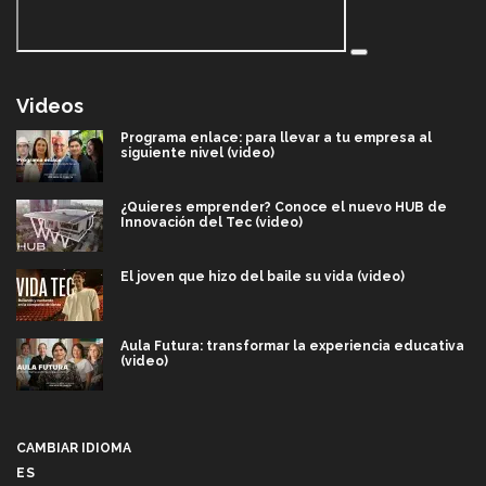
Videos
Programa enlace: para llevar a tu empresa al
siguiente nivel (video)
¿Quieres emprender? Conoce el nuevo HUB de
Innovación del Tec (video)
El joven que hizo del baile su vida (video)
Aula Futura: transformar la experiencia educativa
(video)
Más que un festival cultural: así es la magia de
VIBRART 2026 (video)
CAMBIAR IDIOMA
ES
Javier Guzmán: investigación con impacto social