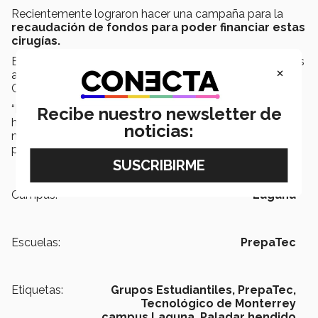
Recientemente lograron hacer una campaña para la
recaudación de fondos para poder financiar estas
cirugías.
En breve los estudiantes del Tec alistan cartas y regalos
×
a 20 niños con labio y paladar hendido que viven en la
Comarca Lagunera.
“La misión del grupo es ayudar y seguiremos
Recibe nuestro newsletter de
haciéndolo, cada aportación vale un mundo para estos
noticias:
niños y con nuestro entusiasmo podemos crearle su
propia sonrisa a cada uno de ellos”, finalizó.
Campus:
Laguna
Escuelas:
PrepaTec
Etiquetas:
Grupos Estudiantiles,
PrepaTec,
Tecnológico de Monterrey
campus Laguna,
Paladar hendido