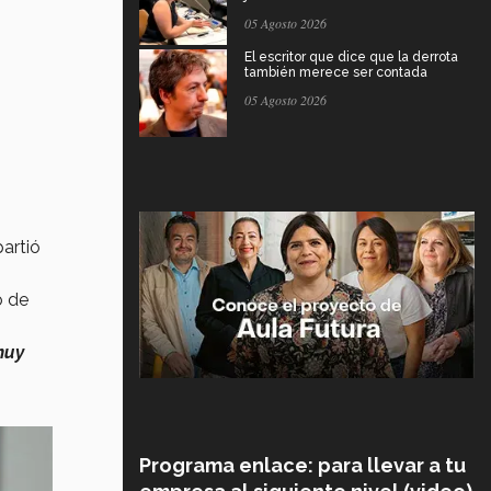
05 Agosto 2026
El escritor que dice que la derrota
también merece ser contada
05 Agosto 2026
artió
o de
muy
Programa enlace: para llevar a tu