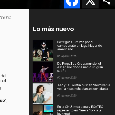
rrera
Lo más nuevo
Borregos CCM van por el
campeonato en Liga Mayor de
americano
06 Agosto 2026
De PrepaTec Qro al mundo: el
escenario donde nació un gran
sueño
 del
06 Agosto 2026
nal.
Tec y UT Austin buscan "devolver la
n
voz" a hispanohablantes con afasia
05 Agosto 2026
elo
”
,
En la ONU: mexicana y EXATEC
representó en Nueva York a la
juventud