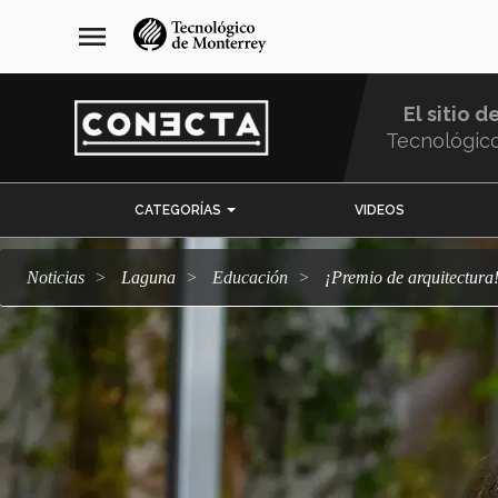
Pasar
navegación
menu
al
principal
contenido
principal
El sitio d
Tecnológic
Menu
CATEGORÍAS
VIDEOS
Comunidad
Noticias
Laguna
Educación
¡Premio de arquitectur