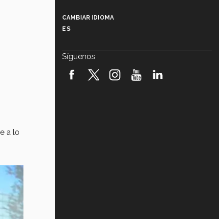
Más que un festival cultural: así es
la magia de VIBRART 2026 (video)
CAMBIAR IDIOMA
ES
Javier Guzmán: investigación con
impacto social (video)
Síguenos
¡México, en el top del mundial de
robótica FIRST 2026! (video)
Vida Tec: Pasión, disciplina y
básquetbol, con Gael Adame
(video)
¿Cómo es el Modelo Educativo
e a lo
Tec? (video)
Vida Tec: Feminismo e Inteligencia
Artificial, Paola Ricaurte (video)