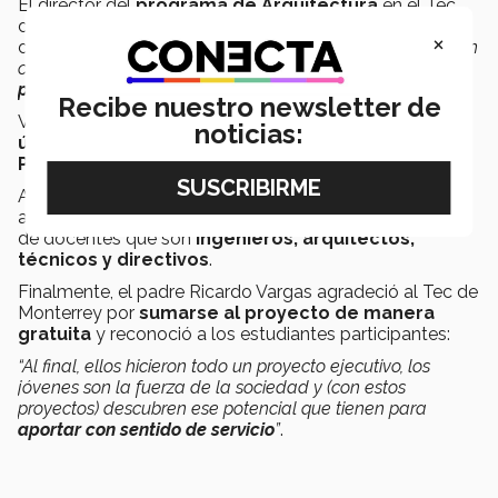
El director del
programa de Arquitectura
en el Tec
de Monterrey campus Laguna, Antonio Camacho,
×
destacó que en la institución las y los estudiantes
“están
creando
proyectos que definitivamente también sirven
para la comunidad
”
.
Recibe nuestro newsletter de
Víctor Torres, profesor de cátedra, sumó que
en los
noticias:
últimos semestres han llevado trabajos a Acuña,
Parras y algunos ejidos.
Asimismo, enfatizó que el esfuerzo es por parte de los
alumnos, pero todos cuentan con la
mentoría y guía
de docentes que son
ingenieros, arquitectos,
técnicos y directivos
.
Finalmente, el padre Ricardo Vargas agradeció al Tec de
Monterrey por
sumarse al proyecto de manera
gratuita
y reconoció a los estudiantes participantes:
“Al final, ellos hicieron todo un proyecto ejecutivo, los
jóvenes son la fuerza de la sociedad y (con estos
proyectos) descubren ese potencial que tienen para
aportar con sentido de servicio
”
.