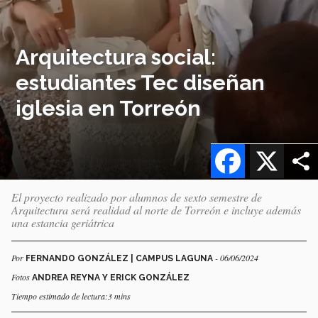
Arquitectura social:
estudiantes Tec diseñan
iglesia en Torreón
Facebook
X
El proyecto realizado por alumnos de sexto semestre de
Arquitectura será realidad al norte de Torreón e incluye además
una estancia geriátrica
Por
- 06/06/2024
FERNANDO GONZÁLEZ | CAMPUS LAGUNA
Fotos
ANDREA REYNA Y ERICK GONZÁLEZ
Tiempo estimado de lectura:3 mins