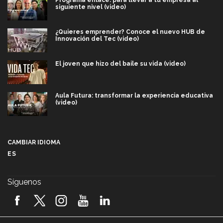
Programa enlace: para llevar a tu empresa al
siguiente nivel (video)
¿Quieres emprender? Conoce el nuevo HUB de
Innovación del Tec (video)
El joven que hizo del baile su vida (video)
Aula Futura: transformar la experiencia educativa
(video)
Más que un festival cultural: así es la magia de
VIBRART 2026 (video)
CAMBIAR IDIOMA
ES
Javier Guzmán: investigación con impacto social
(video)
Síguenos
¡México, en el top del mundial de robótica FIRST
2026! (video)