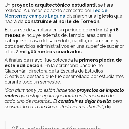
Un
proyecto arquitectónico estudiantil
se hará
realidad. Alumnos de sexto semestre del
Tec de
Monterrey campus Laguna
diseñaron una
iglesia
que
habrá de
construirse al norte de Torreón
.
El plan se desarrollará en un periodo de
entre 12 y 18
meses
e incluye, además del templo, área para la
catequesis, casa del sacerdote, capilla, columbarios y
otros servicios administrativos en una superficie superior
a los
2 mil 500 metros cuadrados
.
A finales de mayo, fue colocada la
primera piedra de
esta edificación
. En la ceremonia, Jacqueline
Giacomán, directora de la Escuela de Estudios
Creativos, destacó que fue desarrollado por estudiantes
durante todo un semestre.
“Son alumnos y ya están haciendo
proyectos de impacto
reales
que estoy segura quedarán en la memoria de
cada uno de nosotros... El
construir es dejar huella
, pero
construir la casa de Dios es todavía más huella”
, dijo.
“Los estudiantes están creando