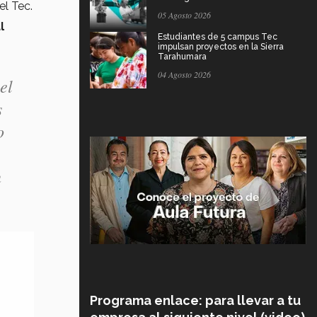
el Tec.
05 Agosto 2026
l
Estudiantes de 5 campus Tec
impulsan proyectos en la Sierra
Tarahumara
04 Agosto 2026
el
s
o
n
Programa enlace: para llevar a tu