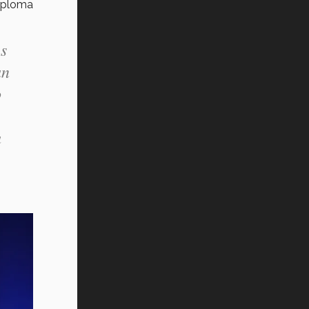
diploma
es
an
o
a