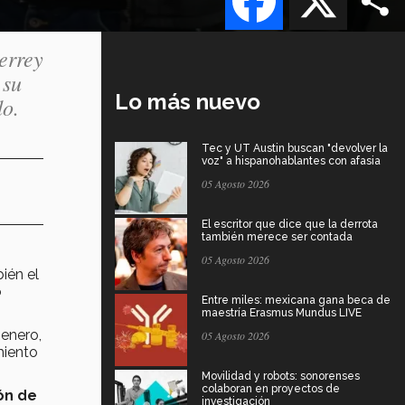
errey
 su
Lo más nuevo
do.
Tec y UT Austin buscan "devolver la
voz" a hispanohablantes con afasia
05 Agosto 2026
El escritor que dice que la derrota
también merece ser contada
05 Agosto 2026
ién el
o
Entre miles: mexicana gana beca de
maestría Erasmus Mundus LIVE
 enero,
05 Agosto 2026
miento
Movilidad y robots: sonorenses
colaboran en proyectos de
ón de
investigación