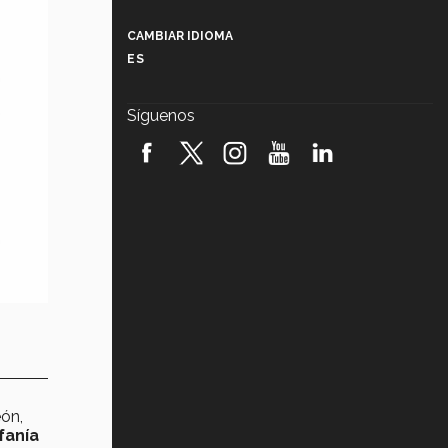
Más que un festival cultural: así es
la magia de VIBRART 2026 (video)
CAMBIAR IDIOMA
ES
Javier Guzmán: investigación con
impacto social (video)
Síguenos
¡México, en el top del mundial de
robótica FIRST 2026! (video)
Vida Tec: Pasión, disciplina y
básquetbol, con Gael Adame
(video)
¿Cómo es el Modelo Educativo
Tec? (video)
Vida Tec: Feminismo e Inteligencia
Artificial, Paola Ricaurte (video)
eón,
fanía