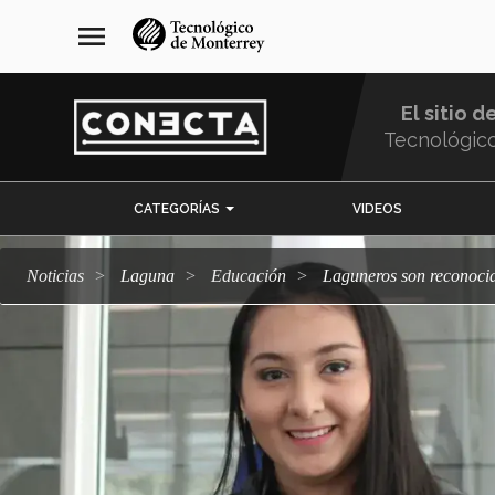
Pasar
navegación
menu
al
principal
contenido
principal
El sitio d
Tecnológic
Menu
CATEGORÍAS
VIDEOS
Comunidad
Noticias
Laguna
Educación
Laguneros son reconoc