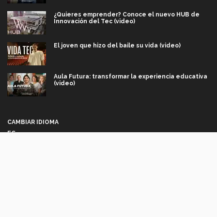
¿Quieres emprender? Conoce el nuevo HUB de
Innovación del Tec (video)
El joven que hizo del baile su vida (video)
Aula Futura: transformar la experiencia educativa
(video)
Más que un festival cultural: así es la magia de
VIBRART 2026 (video)
CAMBIAR IDIOMA
ES
Javier Guzmán: investigación con impacto social
(video)
Síguenos
¡México, en el top del mundial de robótica FIRST
2026! (video)
Vida Tec: Pasión, disciplina y básquetbol, con Gael
Adame (video)