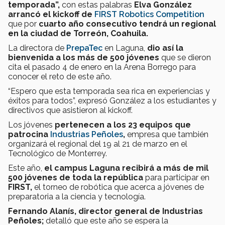
temporada”,
con estas palabras
Elva González
arrancó el kickoff de
FIRST Robotics Competition
que por
cuarto año consecutivo tendrá un regional
en la ciudad de Torreón, Coahuila.
La directora de
PrepaTec
en Laguna,
dio así la
bienvenida a los más de 500 jóvenes
que se dieron
cita el pasado 4 de enero en la Arena Borrego para
conocer el reto de este año.
“Espero que esta temporada sea rica en experiencias y
éxitos para todos”, expresó González a los estudiantes y
directivos que asistieron al kickoff.
Los jóvenes
pertenecen a los 23 equipos que
patrocina
Industrias Peñoles
,
empresa que también
organizará el regional del 19 al 21 de marzo en el
Tecnológico de Monterrey.
Este año,
el campus Laguna recibirá a más de mil
500 jóvenes de toda la república
para participar en
FIRST,
el torneo de robótica que acerca a jóvenes de
preparatoria a la ciencia y tecnología.
Fernando Alanís, director general de Industrias
Peñoles;
detalló que este año se espera la