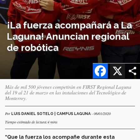
¡La fuerza acompañará a La
Laguna! Anuncian regional
de robótica
Facebook
X
Más de mil 500 jóvenes competirán en FIRST Regional Laguna
del 19 al 21 de marzo en las instalaciones del Tecnológico de
Monterrey.
Por
- 06/01/2020
LUIS DANIEL SOTELO | CAMPUS LAGUNA
Tiempo estimado de lectura:4 mins
“Que la fuerza los acompañe durante esta