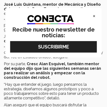
José Luis Quintana, mentor de Mecánica y Diseño
del equipo de PrepaTec en Laguna
; se dijo
entusiasmado por el nuevo reto.
×
“No hay palabras, estoy muy emocionado, está súper
padre el reto, además al equipo lo veo con muchas
Recibe nuestro newsletter de
ganas”, afirmó
noticias:
José Luis confirmó que
ROULT participará del 4 al 7
de marzo en el regional de Arkansas.
“Las expectativas son altísimas queremos ganar en
casa, pero también poner en alto el nombre de México y
del Tec en Estados Unidos”, aseguró.
Por su parte,
Cresc Alan Esquivel, también mentor
del equipo dijo que las siguientes semanas serán
para realizar un análisis y empezar con la
construcción del robot.
“Hay que entender el juego, luego pensamos la
estrategia, diseñamos algunos prototipos y poco a
poco trabajaremos sobre esto para tener un producto
altamente competitivo”, detalló.
Alan aseguró que el equipo buscará disfrutar la